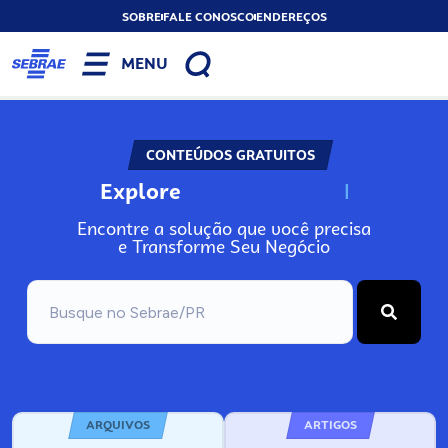
SOBRE
FALE CONOSCO
ENDEREÇOS
MENU
CONTEÚDOS GRATUITOS
Explore
N
o
s
s
o
s
A
Encontre a solução que você precisa
e Transforme Seu Negócio
ARQUIVOS
ARTIGOS