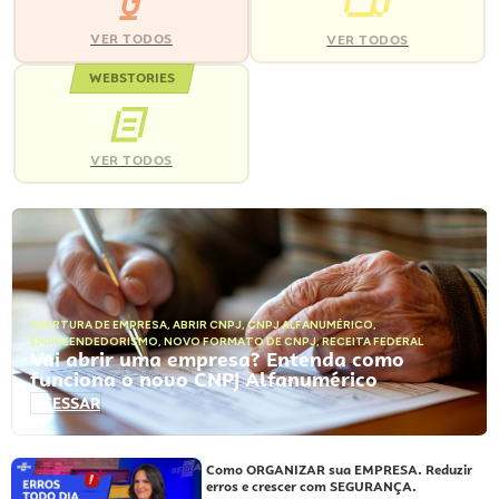
VER TODOS
VER TODOS
WEBSTORIES
VER TODOS
ABERTURA DE EMPRESA
,
ABRIR CNPJ
,
CNPJ ALFANUMÉRICO
,
EMPREENDEDORISMO
,
NOVO FORMATO DE CNPJ
,
RECEITA FEDERAL
Vai abrir uma empresa? Entenda como
funciona o novo CNPJ Alfanumérico
ACESSAR
Como ORGANIZAR sua EMPRESA. Reduzir
erros e crescer com SEGURANÇA.