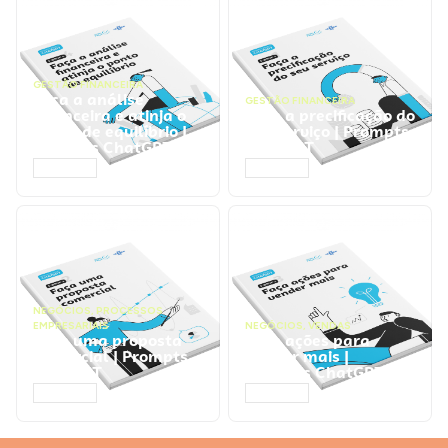
GESTÃO FINANCEIRA
Faça a análise
GESTÃO FINANCEIRA
financeira e atinja o
Faça a precificação do
ponto de equilíbrio |
seu serviço | Prompts
Prompts ChatGPT
ChatGPT
ACESSAR
ACESSAR
NEGÓCIOS
,
PROCESSOS
EMPRESARIAIS
NEGÓCIOS
,
VENDAS
Faça uma proposta
Faça ações para
comercial | Prompts
vender mais |
ChatGPT
Prompts ChatGPT
ACESSAR
ACESSAR