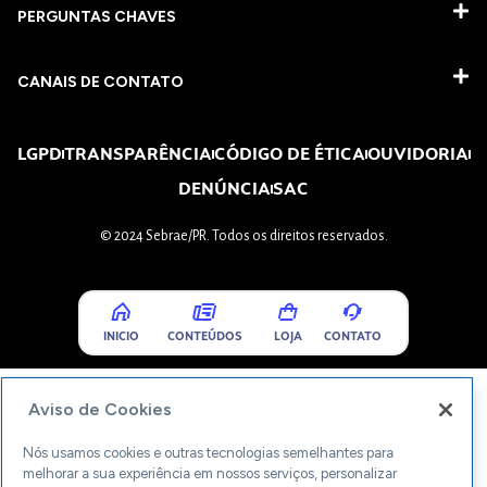
PERGUNTAS CHAVES​
CANAIS DE CONTATO
LGPD
TRANSPARÊNCIA
CÓDIGO DE ÉTICA
OUVIDORIA
DENÚNCIA
SAC
© 2024 Sebrae/PR. Todos os direitos reservados.
INICIO
CONTEÚDOS
LOJA
CONTATO
Aviso de Cookies
Nós usamos cookies e outras tecnologias semelhantes para
melhorar a sua experiência em nossos serviços, personalizar