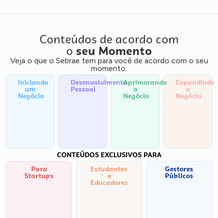
Conteúdos de acordo com
o
seu Momento
Veja o que o Sebrae tem para você de acordo com o seu
momento:
Iniciando
Desenvolvimento
Aprimorando
Expandindo
um
Pessoal
o
o
Negócio
Negócio
Negócio
CONTEÚDOS EXCLUSIVOS PARA
Para
Estudantes
Gestores
Startups
e
Públicos
Educadores