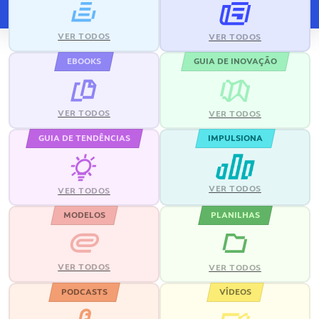
VER TODOS
VER TODOS
EBOOKS
GUIA DE INOVAÇÃO
VER TODOS
VER TODOS
GUIA DE TENDÊNCIAS
IMPULSIONA
VER TODOS
VER TODOS
MODELOS
PLANILHAS
VER TODOS
VER TODOS
PODCASTS
VÍDEOS