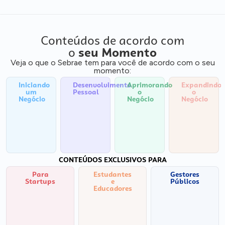
Conteúdos de acordo com
o
seu Momento
Veja o que o Sebrae tem para você de acordo com o seu
momento:
Iniciando
Desenvolvimento
Aprimorando
Expandindo
um
Pessoal
o
o
Negócio
Negócio
Negócio
CONTEÚDOS EXCLUSIVOS PARA
Para
Estudantes
Gestores
Startups
e
Públicos
Educadores