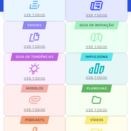
VER TODOS
VER TODOS
EBOOKS
GUIA DE INOVAÇÃO
VER TODOS
VER TODOS
GUIA DE TENDÊNCIAS
IMPULSIONA
VER TODOS
VER TODOS
MODELOS
PLANILHAS
VER TODOS
VER TODOS
PODCASTS
VÍDEOS