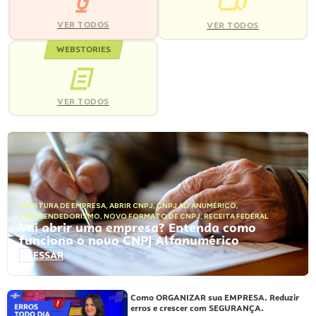
VER TODOS
VER TODOS
WEBSTORIES
VER TODOS
ABERTURA DE EMPRESA
,
ABRIR CNPJ
,
CNPJ ALFANUMÉRICO
,
EMPREENDEDORISMO
,
NOVO FORMATO DE CNPJ
,
RECEITA FEDERAL
Vai abrir uma empresa? Entenda como
funciona o novo CNPJ Alfanumérico
ACESSAR
Como ORGANIZAR sua EMPRESA. Reduzir
erros e crescer com SEGURANÇA.