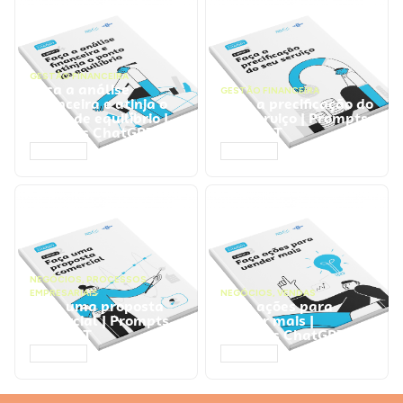
GESTÃO FINANCEIRA
Faça a análise
GESTÃO FINANCEIRA
financeira e atinja o
Faça a precificação do
ponto de equilíbrio |
seu serviço | Prompts
Prompts ChatGPT
ChatGPT
ACESSAR
ACESSAR
NEGÓCIOS
,
PROCESSOS
EMPRESARIAIS
NEGÓCIOS
,
VENDAS
Faça uma proposta
Faça ações para
comercial | Prompts
vender mais |
ChatGPT
Prompts ChatGPT
ACESSAR
ACESSAR