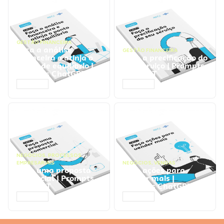
GESTÃO FINANCEIRA
Faça a análise
GESTÃO FINANCEIRA
financeira e atinja o
Faça a precificação do
ponto de equilíbrio |
seu serviço | Prompts
Prompts ChatGPT
ChatGPT
ACESSAR
ACESSAR
NEGÓCIOS
,
PROCESSOS
EMPRESARIAIS
NEGÓCIOS
,
VENDAS
Faça uma proposta
Faça ações para
comercial | Prompts
vender mais |
ChatGPT
Prompts ChatGPT
ACESSAR
ACESSAR