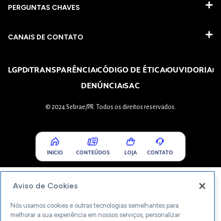
PERGUNTAS CHAVES​
CANAIS DE CONTATO
LGPD
TRANSPARÊNCIA
CÓDIGO DE ÉTICA
OUVIDORIA
DENÚNCIA
SAC
© 2024 Sebrae/PR. Todos os direitos reservados.
INICIO
CONTEÚDOS
LOJA
CONTATO
Aviso de Cookies
Nós usamos cookies e outras tecnologias semelhantes para
melhorar a sua experiência em nossos serviços, personalizar