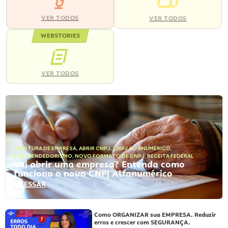
VER TODOS
VER TODOS
WEBSTORIES
VER TODOS
ABERTURA DE EMPRESA
,
ABRIR CNPJ
,
CNPJ ALFANUMÉRICO
,
EMPREENDEDORISMO
,
NOVO FORMATO DE CNPJ
,
RECEITA FEDERAL
Vai abrir uma empresa? Entenda como
funciona o novo CNPJ Alfanumérico
ACESSAR
Como ORGANIZAR sua EMPRESA. Reduzir
erros e crescer com SEGURANÇA.