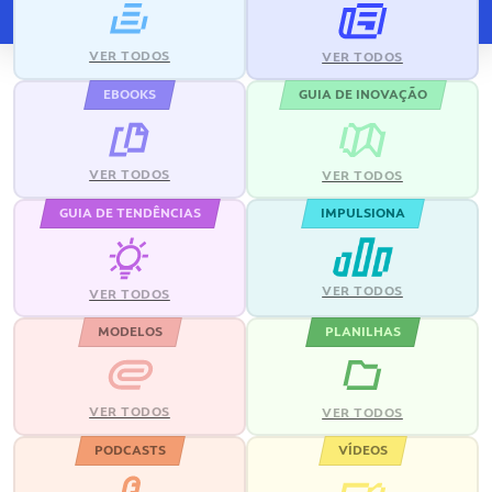
VER TODOS
VER TODOS
EBOOKS
GUIA DE INOVAÇÃO
VER TODOS
VER TODOS
GUIA DE TENDÊNCIAS
IMPULSIONA
VER TODOS
VER TODOS
MODELOS
PLANILHAS
VER TODOS
VER TODOS
PODCASTS
VÍDEOS