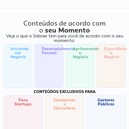
Conteúdos de acordo com
o
seu Momento
Veja o que o Sebrae tem para você de acordo com o seu
momento:
Iniciando
Desenvolvimento
Aprimorando
Expandindo
um
Pessoal
o
o
Negócio
Negócio
Negócio
CONTEÚDOS EXCLUSIVOS PARA
Para
Estudantes
Gestores
Startups
e
Públicos
Educadores