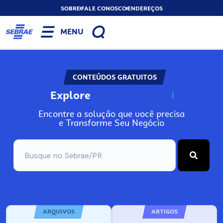
SOBRE
FALE CONOSCO
ENDEREÇOS
MENU
CONTEÚDOS GRATUITOS
Explore
N
o
s
s
o
s
A
Encontre a solução que você precisa
e Transforme Seu Negócio
ARQUIVOS
ARTIGOS