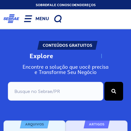
SOBRE
FALE CONOSCO
ENDEREÇOS
MENU
CONTEÚDOS GRATUITOS
Explore
N
o
s
s
o
s
A
Encontre a solução que você precisa
e Transforme Seu Negócio
ARQUIVOS
ARTIGOS