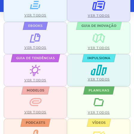
VER TODOS
VER TODOS
EBOOKS
GUIA DE INOVAÇÃO
VER TODOS
VER TODOS
GUIA DE TENDÊNCIAS
IMPULSIONA
VER TODOS
VER TODOS
MODELOS
PLANILHAS
VER TODOS
VER TODOS
PODCASTS
VÍDEOS