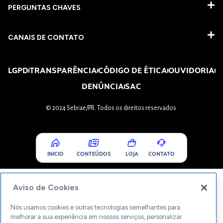
PERGUNTAS CHAVES​
CANAIS DE CONTATO
LGPD
TRANSPARÊNCIA
CÓDIGO DE ÉTICA
OUVIDORIA
DENÚNCIA
SAC
© 2024 Sebrae/PR. Todos os direitos reservados.
INICIO
CONTEÚDOS
LOJA
CONTATO
Aviso de Cookies
Nós usamos cookies e outras tecnologias semelhantes para
melhorar a sua experiência em nossos serviços, personalizar