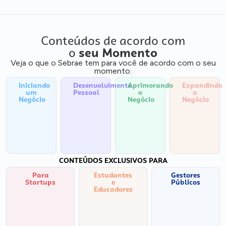
Conteúdos de acordo com
o
seu Momento
Veja o que o Sebrae tem para você de acordo com o seu
momento:
Iniciando
Desenvolvimento
Aprimorando
Expandindo
um
Pessoal
o
o
Negócio
Negócio
Negócio
CONTEÚDOS EXCLUSIVOS PARA
Para
Estudantes
Gestores
Startups
e
Públicos
Educadores