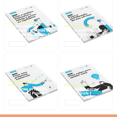
GESTÃO FINANCEIRA
Faça a análise
GESTÃO FINANCEIRA
financeira e atinja o
Faça a precificação do
ponto de equilíbrio |
seu serviço | Prompts
Prompts ChatGPT
ChatGPT
ACESSAR
ACESSAR
NEGÓCIOS
,
PROCESSOS
EMPRESARIAIS
NEGÓCIOS
,
VENDAS
Faça uma proposta
Faça ações para
comercial | Prompts
vender mais |
ChatGPT
Prompts ChatGPT
ACESSAR
ACESSAR