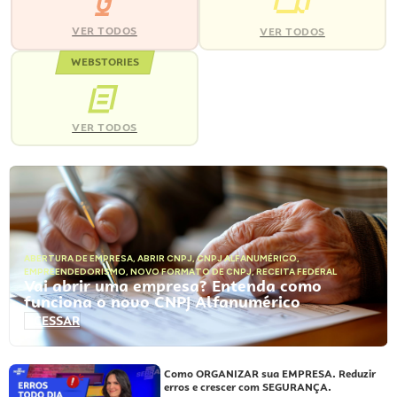
VER TODOS
VER TODOS
WEBSTORIES
VER TODOS
ABERTURA DE EMPRESA
,
ABRIR CNPJ
,
CNPJ ALFANUMÉRICO
,
EMPREENDEDORISMO
,
NOVO FORMATO DE CNPJ
,
RECEITA FEDERAL
Vai abrir uma empresa? Entenda como
funciona o novo CNPJ Alfanumérico
ACESSAR
Como ORGANIZAR sua EMPRESA. Reduzir
erros e crescer com SEGURANÇA.