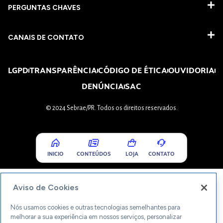
PERGUNTAS CHAVES​
CANAIS DE CONTATO
LGPD
TRANSPARÊNCIA
CÓDIGO DE ÉTICA
OUVIDORIA
DENÚNCIA
SAC
© 2024 Sebrae/PR. Todos os direitos reservados.
INICIO
CONTEÚDOS
LOJA
CONTATO
Aviso de Cookies
Nós usamos cookies e outras tecnologias semelhantes para
melhorar a sua experiência em nossos serviços, personalizar