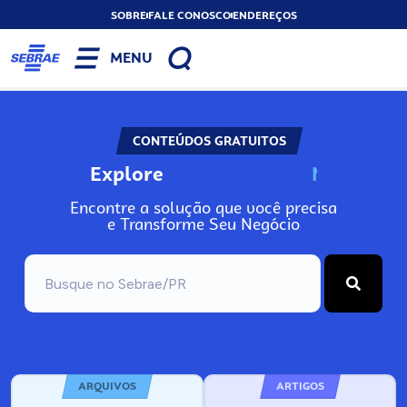
SOBRE
FALE CONOSCO
ENDEREÇOS
MENU
CONTEÚDOS GRATUITOS
Explore
N
o
s
s
o
s
A
Encontre a solução que você precisa
e Transforme Seu Negócio
ARQUIVOS
ARTIGOS