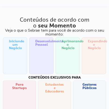
Conteúdos de acordo com
o
seu Momento
Veja o que o Sebrae tem para você de acordo com o seu
momento:
Iniciando
Desenvolvimento
Aprimorando
Expandindo
um
Pessoal
o
o
Negócio
Negócio
Negócio
CONTEÚDOS EXCLUSIVOS PARA
Para
Estudantes
Gestores
Startups
e
Públicos
Educadores