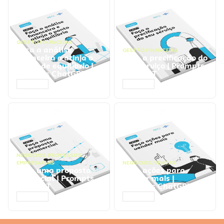
GESTÃO FINANCEIRA
Faça a análise
GESTÃO FINANCEIRA
financeira e atinja o
Faça a precificação do
ponto de equilíbrio |
seu serviço | Prompts
Prompts ChatGPT
ChatGPT
ACESSAR
ACESSAR
NEGÓCIOS
,
PROCESSOS
EMPRESARIAIS
NEGÓCIOS
,
VENDAS
Faça uma proposta
Faça ações para
comercial | Prompts
vender mais |
ChatGPT
Prompts ChatGPT
ACESSAR
ACESSAR