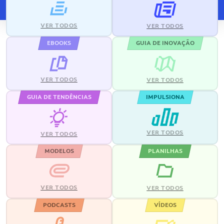
VER TODOS
VER TODOS
EBOOKS
GUIA DE INOVAÇÃO
VER TODOS
VER TODOS
GUIA DE TENDÊNCIAS
IMPULSIONA
VER TODOS
VER TODOS
MODELOS
PLANILHAS
VER TODOS
VER TODOS
PODCASTS
VÍDEOS