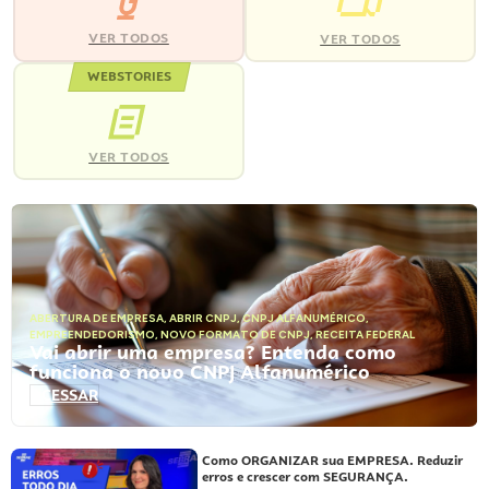
VER TODOS
VER TODOS
WEBSTORIES
VER TODOS
ABERTURA DE EMPRESA
,
ABRIR CNPJ
,
CNPJ ALFANUMÉRICO
,
EMPREENDEDORISMO
,
NOVO FORMATO DE CNPJ
,
RECEITA FEDERAL
Vai abrir uma empresa? Entenda como
funciona o novo CNPJ Alfanumérico
ACESSAR
Como ORGANIZAR sua EMPRESA. Reduzir
erros e crescer com SEGURANÇA.