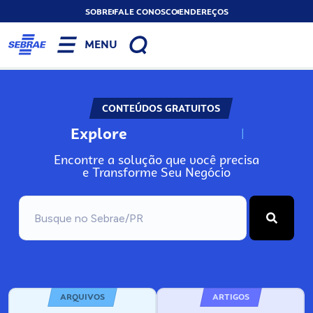
SOBRE
FALE CONOSCO
ENDEREÇOS
MENU
CONTEÚDOS GRATUITOS
Explore
N
o
s
s
o
s
A
Encontre a solução que você precisa
e Transforme Seu Negócio
ARQUIVOS
ARTIGOS