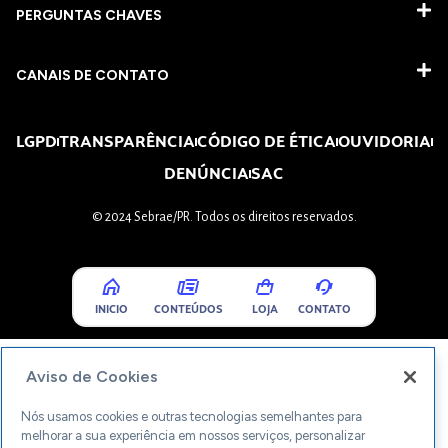
PERGUNTAS CHAVES​
CANAIS DE CONTATO
LGPD
TRANSPARÊNCIA
CÓDIGO DE ÉTICA
OUVIDORIA
DENÚNCIA
SAC
© 2024 Sebrae/PR. Todos os direitos reservados.
INICIO
CONTEÚDOS
LOJA
CONTATO
Aviso de Cookies
Nós usamos cookies e outras tecnologias semelhantes para
melhorar a sua experiência em nossos serviços, personalizar