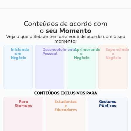
Conteúdos de acordo com
o
seu Momento
Veja o que o Sebrae tem para você de acordo com o seu
momento:
Iniciando
Desenvolvimento
Aprimorando
Expandindo
um
Pessoal
o
o
Negócio
Negócio
Negócio
CONTEÚDOS EXCLUSIVOS PARA
Para
Estudantes
Gestores
Startups
e
Públicos
Educadores