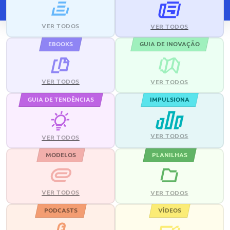
VER TODOS
VER TODOS
EBOOKS
GUIA DE INOVAÇÃO
VER TODOS
VER TODOS
GUIA DE TENDÊNCIAS
IMPULSIONA
VER TODOS
VER TODOS
MODELOS
PLANILHAS
VER TODOS
VER TODOS
PODCASTS
VÍDEOS