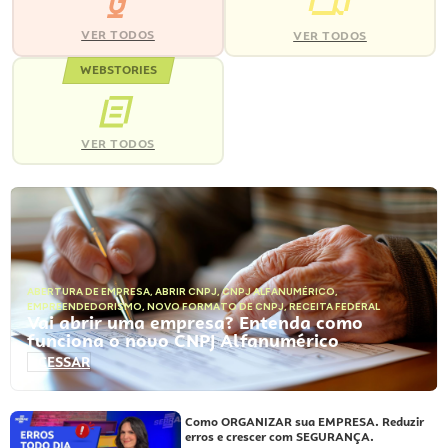
VER TODOS
VER TODOS
WEBSTORIES
VER TODOS
ABERTURA DE EMPRESA
,
ABRIR CNPJ
,
CNPJ ALFANUMÉRICO
,
EMPREENDEDORISMO
,
NOVO FORMATO DE CNPJ
,
RECEITA FEDERAL
Vai abrir uma empresa? Entenda como
funciona o novo CNPJ Alfanumérico
ACESSAR
Como ORGANIZAR sua EMPRESA. Reduzir
erros e crescer com SEGURANÇA.