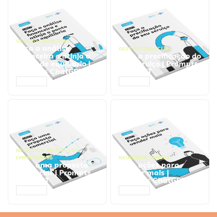
GESTÃO FINANCEIRA
Faça a análise
GESTÃO FINANCEIRA
financeira e atinja o
Faça a precificação do
ponto de equilíbrio |
seu serviço | Prompts
Prompts ChatGPT
ChatGPT
ACESSAR
ACESSAR
NEGÓCIOS
,
PROCESSOS
EMPRESARIAIS
NEGÓCIOS
,
VENDAS
Faça uma proposta
Faça ações para
comercial | Prompts
vender mais |
ChatGPT
Prompts ChatGPT
ACESSAR
ACESSAR