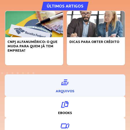
ÚLTIMOS ARTIGOS
E
DICAS PARA OBTER CRÉDITO
FAÇA A DIFERENÇA: SEJA
SUSTENTÁVEL, SEJA
INOVADOR
ARQUIVOS
EBOOKS