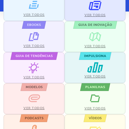
VER TODOS
VER TODOS
EBOOKS
GUIA DE INOVAÇÃO
VER TODOS
VER TODOS
GUIA DE TENDÊNCIAS
IMPULSIONA
VER TODOS
VER TODOS
MODELOS
PLANILHAS
VER TODOS
VER TODOS
PODCASTS
VÍDEOS