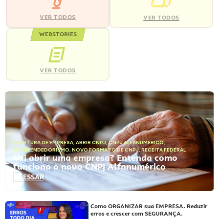
VER TODOS
VER TODOS
WEBSTORIES
VER TODOS
ABERTURA DE EMPRESA
,
ABRIR CNPJ
,
CNPJ ALFANUMÉRICO
,
EMPREENDEDORISMO
,
NOVO FORMATO DE CNPJ
,
RECEITA FEDERAL
Vai abrir uma empresa? Entenda como
funciona o novo CNPJ Alfanumérico
ACESSAR
Como ORGANIZAR sua EMPRESA. Reduzir
erros e crescer com SEGURANÇA.