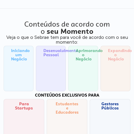
Conteúdos de acordo com
o
seu Momento
Veja o que o Sebrae tem para você de acordo com o seu
momento:
Iniciando
Desenvolvimento
Aprimorando
Expandindo
um
Pessoal
o
o
Negócio
Negócio
Negócio
CONTEÚDOS EXCLUSIVOS PARA
Para
Estudantes
Gestores
Startups
e
Públicos
Educadores