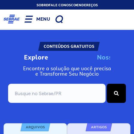
SOBRE
FALE CONOSCO
ENDEREÇOS
MENU
CONTEÚDOS GRATUITOS
Explore
N
o
s
s
o
s
I
n
f
o
Encontre a solução que você precisa
e Transforme Seu Negócio
ARQUIVOS
ARTIGOS