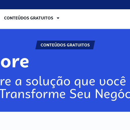
CONTEÚDOS GRATUITOS
CONTEÚDOS GRATUITOS
lore
re a solução que você 
 Transforme Seu Negóc