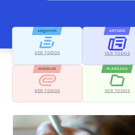
ARQUIVOS
ARTIGOS
VER TODOS
VER TODOS
MODELOS
PLANILHAS
VER TODOS
VER TODOS