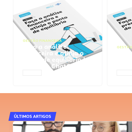
GESTÃO FINANCEIRA
Faça a análise
GESTÃO
financeira e atinja o
Faça
ponto de equilíbrio |
seu 
Prompts ChatGPT
Cha
ACESSAR
ACESS
ÚLTIMOS ARTIGOS