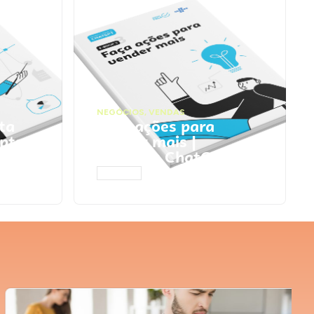
NEGÓCIOS
,
VENDAS
ta
Faça ações para
pts
vender mais |
Prompts ChatGPT
ACESSAR