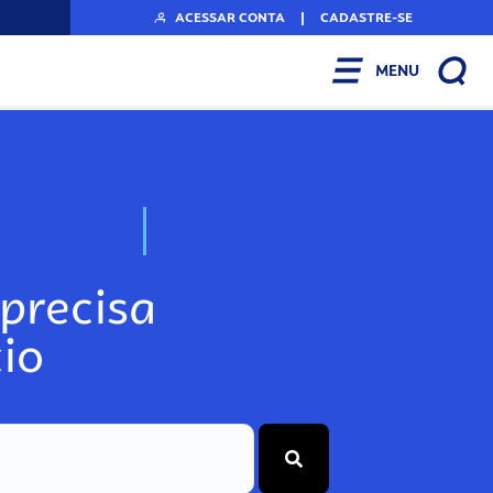
ACESSAR CONTA
|
CADASTRE-SE
MENU
N
o
s
s
o
s
A
r
precisa
io