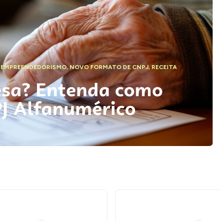
,
EMPREENDEDORISMO
,
NOVO FORMATO DE CNPJ
,
RECEITA
esa? Entenda como
PJ Alfanumérico