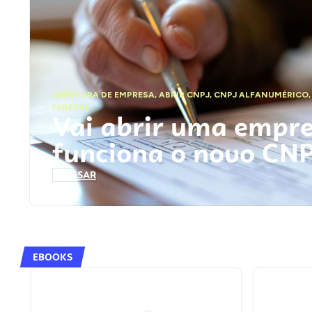
ABERTURA DE EMPRESA
,
ABRIR CNPJ
,
CNPJ ALFANUMÉRICO
FEDERAL
Vai abrir uma empr
funciona o novo CN
ACESSAR
EBOOKS