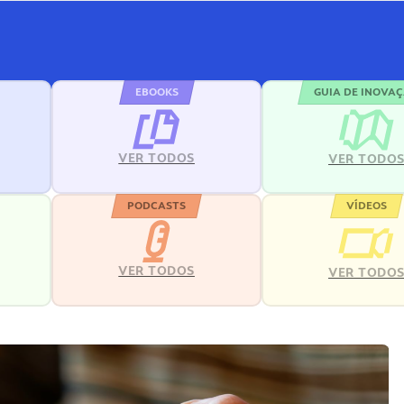
EBOOKS
GUIA DE INOVA
VER TODOS
VER TODO
PODCASTS
VÍDEOS
VER TODOS
VER TODO