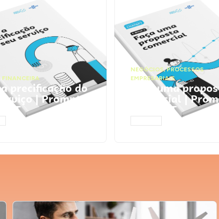
NEGÓCIOS
,
PROCESSOS
 FINANCEIRA
EMPRESARIAIS
 a precificação do
Faça uma propos
serviço | Prompts
comercial | Prom
tGPT
ChatGPT
AR
ACESSAR