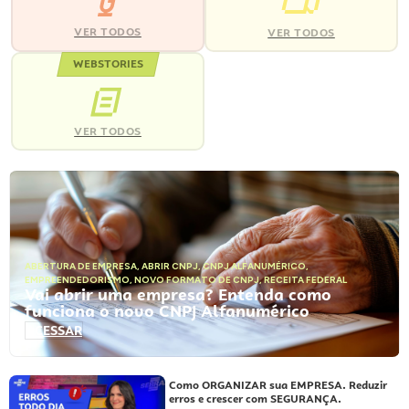
VER TODOS
VER TODOS
WEBSTORIES
VER TODOS
ABERTURA DE EMPRESA
,
ABRIR CNPJ
,
CNPJ ALFANUMÉRICO
,
EMPREENDEDORISMO
,
NOVO FORMATO DE CNPJ
,
RECEITA FEDERAL
Vai abrir uma empresa? Entenda como
funciona o novo CNPJ Alfanumérico
ACESSAR
Como ORGANIZAR sua EMPRESA. Reduzir
erros e crescer com SEGURANÇA.