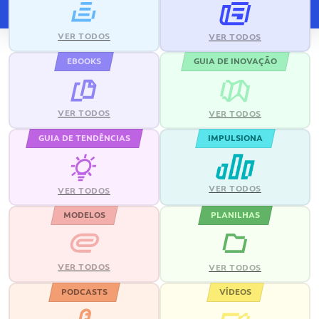
VER TODOS
VER TODOS
EBOOKS
GUIA DE INOVAÇÃO
VER TODOS
VER TODOS
GUIA DE TENDÊNCIAS
IMPULSIONA
VER TODOS
VER TODOS
MODELOS
PLANILHAS
VER TODOS
VER TODOS
PODCASTS
VÍDEOS