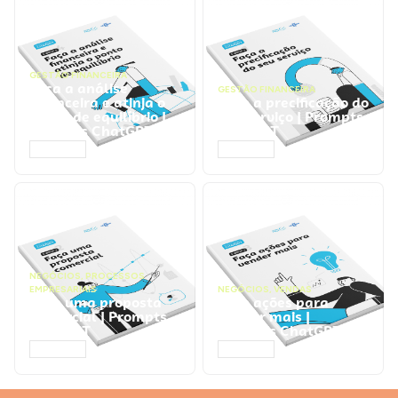
GESTÃO FINANCEIRA
Faça a análise
GESTÃO FINANCEIRA
financeira e atinja o
Faça a precificação do
ponto de equilíbrio |
seu serviço | Prompts
Prompts ChatGPT
ChatGPT
ACESSAR
ACESSAR
NEGÓCIOS
,
PROCESSOS
EMPRESARIAIS
NEGÓCIOS
,
VENDAS
Faça uma proposta
Faça ações para
comercial | Prompts
vender mais |
ChatGPT
Prompts ChatGPT
ACESSAR
ACESSAR