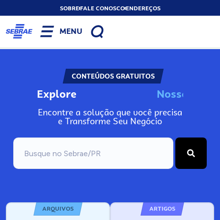
SOBRE
FALE CONOSCO
ENDEREÇOS
MENU
CONTEÚDOS GRATUITOS
Explore
N
o
s
s
o
s
A
Encontre a solução que você precisa
e Transforme Seu Negócio
ARQUIVOS
ARTIGOS