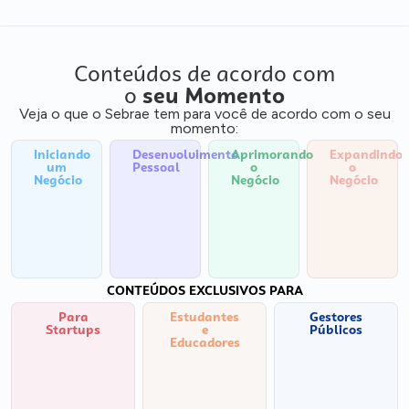
Conteúdos de acordo com
o
seu Momento
Veja o que o Sebrae tem para você de acordo com o seu
momento:
Iniciando
Desenvolvimento
Aprimorando
Expandindo
um
Pessoal
o
o
Negócio
Negócio
Negócio
CONTEÚDOS EXCLUSIVOS PARA
Para
Estudantes
Gestores
Startups
e
Públicos
Educadores