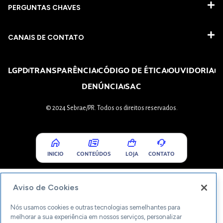
PERGUNTAS CHAVES​
CANAIS DE CONTATO
LGPD
TRANSPARÊNCIA
CÓDIGO DE ÉTICA
OUVIDORIA
DENÚNCIA
SAC
© 2024 Sebrae/PR. Todos os direitos reservados.
INICIO
CONTEÚDOS
LOJA
CONTATO
Aviso de Cookies
Nós usamos cookies e outras tecnologias semelhantes para
melhorar a sua experiência em nossos serviços, personalizar