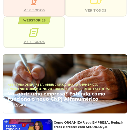
VER TODOS
VER TODOS
WEBSTORIES
VER TODOS
ABERTURA DE EMPRESA
,
ABRIR CNPJ
,
CNPJ ALFANUMÉRICO
,
EMPREENDEDORISMO
,
NOVO FORMATO DE CNPJ
,
RECEITA FEDERAL
Vai abrir uma empresa? Entenda como
funciona o novo CNPJ Alfanumérico
ACESSAR
Como ORGANIZAR sua EMPRESA. Reduzir
erros e crescer com SEGURANÇA.