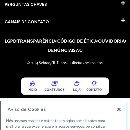
PERGUNTAS CHAVES​
CANAIS DE CONTATO
LGPD
TRANSPARÊNCIA
CÓDIGO DE ÉTICA
OUVIDORIA
DENÚNCIA
SAC
© 2024 Sebrae/PR. Todos os direitos reservados.
INICIO
CONTEÚDOS
LOJA
CONTATO
Aviso de Cookies
Nós usamos cookies e outras tecnologias semelhantes para
melhorar a sua experiência em nossos serviços, personalizar