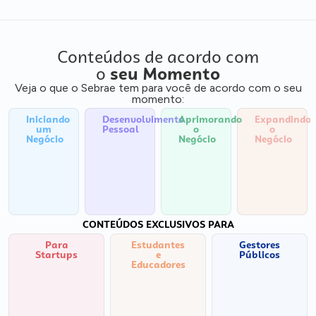
Conteúdos de acordo com
o
seu Momento
Veja o que o Sebrae tem para você de acordo com o seu
momento:
Iniciando
Desenvolvimento
Aprimorando
Expandindo
um
Pessoal
o
o
Negócio
Negócio
Negócio
CONTEÚDOS EXCLUSIVOS PARA
Para
Estudantes
Gestores
Startups
e
Públicos
Educadores