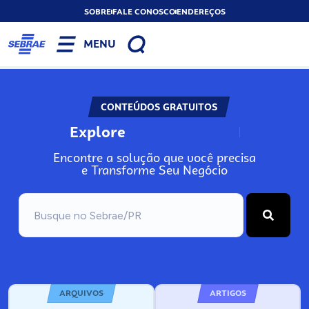
SOBRE
FALE CONOSCO
ENDEREÇOS
MENU
CONTEÚDOS GRATUITOS
Explore
N
o
s
s
o
s
A
Encontre a solução que você precisa
e Transforme Seu Negócio
ARQUIVOS
ARTIGOS