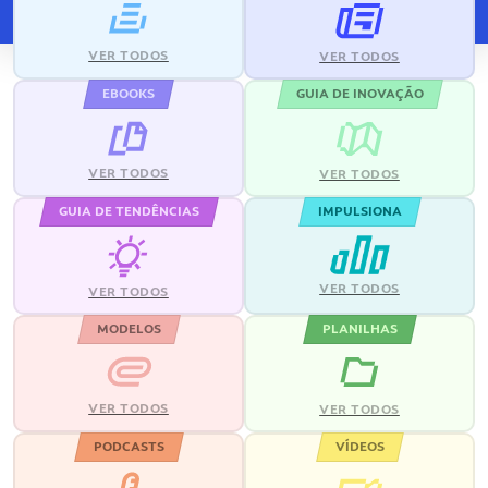
VER TODOS
VER TODOS
EBOOKS
GUIA DE INOVAÇÃO
VER TODOS
VER TODOS
GUIA DE TENDÊNCIAS
IMPULSIONA
VER TODOS
VER TODOS
MODELOS
PLANILHAS
VER TODOS
VER TODOS
PODCASTS
VÍDEOS