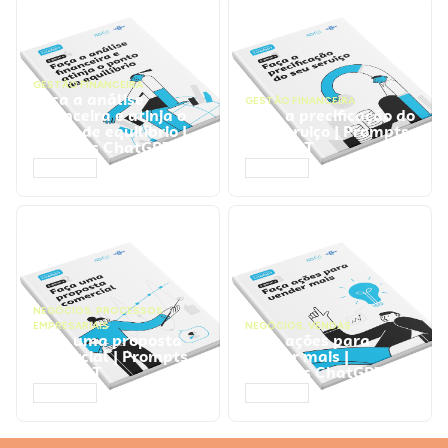
GESTÃO FINANCEIRA
Faça a análise
GESTÃO FINANCEIRA
financeira e atinja o
Faça a precificação do
ponto de equilíbrio |
seu serviço | Prompts
Prompts ChatGPT
ChatGPT
ACESSAR
ACESSAR
NEGÓCIOS
,
PROCESSOS
EMPRESARIAIS
NEGÓCIOS
,
VENDAS
Faça uma proposta
Faça ações para
comercial | Prompts
vender mais |
ChatGPT
Prompts ChatGPT
ACESSAR
ACESSAR