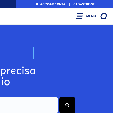
ACESSAR CONTA
|
CADASTRE-SE
MENU
N
o
s
s
o
s
A
r
precisa
io