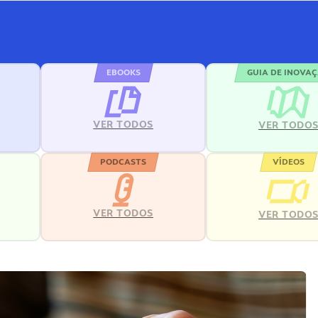
EBOOKS
GUIA DE INOVA
VER TODOS
VER TODO
PODCASTS
VÍDEOS
VER TODOS
VER TODO