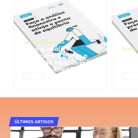
GESTÃO FINANCEIRA
Faça a análise
GESTÃO
financeira e atinja o
Faça
ponto de equilíbrio |
seu 
Prompts ChatGPT
Cha
ACESSAR
ACESS
ÚLTIMOS ARTIGOS