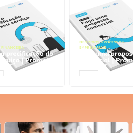
NEGÓCIOS
,
PROCESSOS
 FINANCEIRA
EMPRESARIAIS
 a precificação do
Faça uma propos
serviço | Prompts
comercial | Prom
tGPT
ChatGPT
AR
ACESSAR