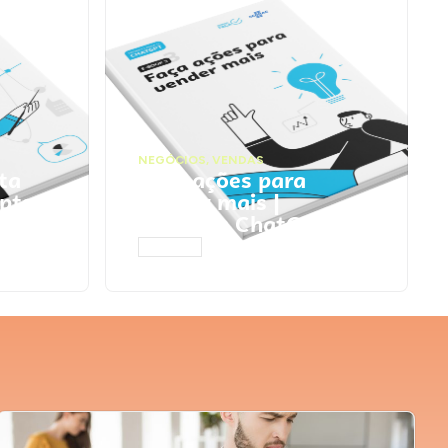
NEGÓCIOS
,
VENDAS
ta
Faça ações para
pts
vender mais |
Prompts ChatGPT
ACESSAR