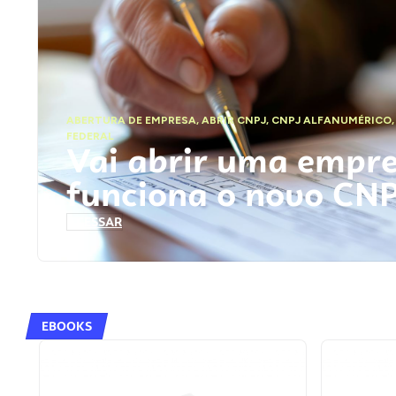
ABERTURA DE EMPRESA
,
ABRIR CNPJ
,
CNPJ ALFANUMÉRICO
FEDERAL
Vai abrir uma empr
funciona o novo CN
ACESSAR
EBOOKS