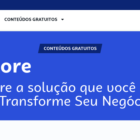
CONTEÚDOS GRATUITOS
CONTEÚDOS GRATUITOS
lore
re a solução que você 
 Transforme Seu Negóc