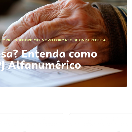
,
EMPREENDEDORISMO
,
NOVO FORMATO DE CNPJ
,
RECEITA
esa? Entenda como
PJ Alfanumérico