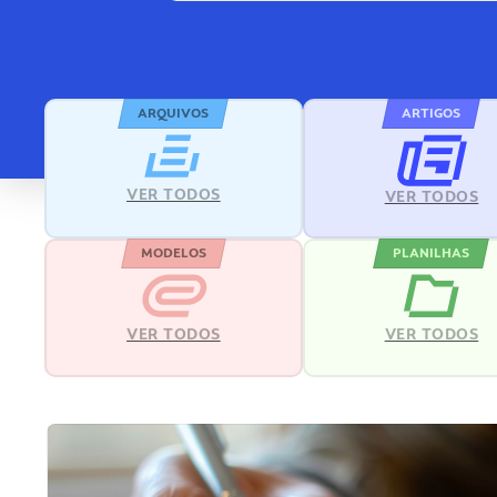
ARQUIVOS
ARTIGOS
VER TODOS
VER TODOS
MODELOS
PLANILHAS
VER TODOS
VER TODOS