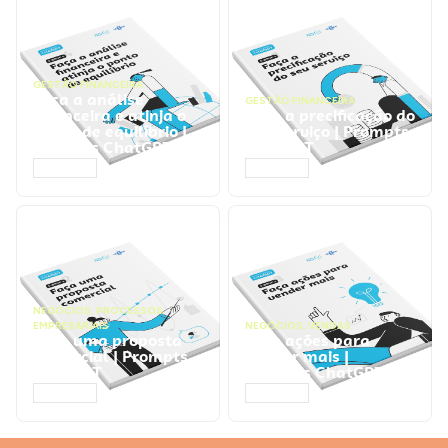
GESTÃO FINANCEIRA
Faça a análise
GESTÃO FINANCEIRA
financeira e atinja o
Faça a precificação do
ponto de equilíbrio |
seu serviço | Prompts
Prompts ChatGPT
ChatGPT
ACESSAR
ACESSAR
NEGÓCIOS
,
PROCESSOS
EMPRESARIAIS
NEGÓCIOS
,
VENDAS
Faça uma proposta
Faça ações para
comercial | Prompts
vender mais |
ChatGPT
Prompts ChatGPT
ACESSAR
ACESSAR