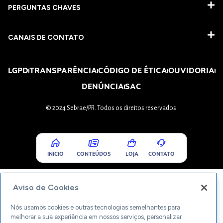
PERGUNTAS CHAVES​
CANAIS DE CONTATO
LGPD
TRANSPARÊNCIA
CÓDIGO DE ÉTICA
OUVIDORIA
DENÚNCIA
SAC
© 2024 Sebrae/PR. Todos os direitos reservados.
INICIO
CONTEÚDOS
LOJA
CONTATO
Aviso de Cookies
Nós usamos cookies e outras tecnologias semelhantes para
melhorar a sua experiência em nossos serviços, personalizar