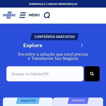
SOBRE
FALE CONOSCO
ENDEREÇOS
MENU
CONTEÚDOS GRATUITOS
Explore
N
o
s
s
o
s
A
Encontre a solução que você precisa
e Transforme Seu Negócio
ARQUIVOS
ARTIGOS