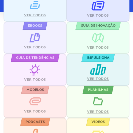
VER TODOS
VER TODOS
EBOOKS
GUIA DE INOVAÇÃO
VER TODOS
VER TODOS
GUIA DE TENDÊNCIAS
IMPULSIONA
VER TODOS
VER TODOS
MODELOS
PLANILHAS
VER TODOS
VER TODOS
PODCASTS
VÍDEOS