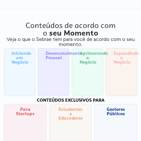
Conteúdos de acordo com
o
seu Momento
Veja o que o Sebrae tem para você de acordo com o seu
momento:
Iniciando
Desenvolvimento
Aprimorando
Expandindo
um
Pessoal
o
o
Negócio
Negócio
Negócio
CONTEÚDOS EXCLUSIVOS PARA
Para
Estudantes
Gestores
Startups
e
Públicos
Educadores