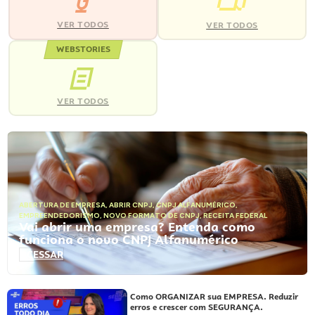
VER TODOS
VER TODOS
WEBSTORIES
VER TODOS
ABERTURA DE EMPRESA
,
ABRIR CNPJ
,
CNPJ ALFANUMÉRICO
,
EMPREENDEDORISMO
,
NOVO FORMATO DE CNPJ
,
RECEITA FEDERAL
Vai abrir uma empresa? Entenda como
funciona o novo CNPJ Alfanumérico
ACESSAR
Como ORGANIZAR sua EMPRESA. Reduzir
erros e crescer com SEGURANÇA.