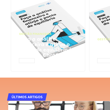
GESTÃO FINANCEIRA
Faça a análise
GESTÃO
financeira e atinja o
Faça
ponto de equilíbrio |
seu 
Prompts ChatGPT
Cha
ACESSAR
ACESS
ÚLTIMOS ARTIGOS