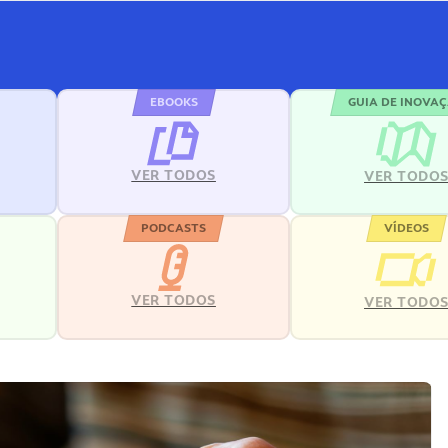
EBOOKS
GUIA DE INOVA
VER TODOS
VER TODO
PODCASTS
VÍDEOS
VER TODOS
VER TODO