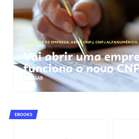
ABERTURA DE EMPRESA
,
ABRIR CNPJ
,
CNPJ ALFANUMÉRICO
FEDERAL
Vai abrir uma empr
funciona o novo CN
ACESSAR
EBOOKS