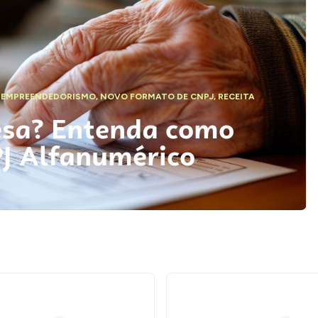
,
EMPREENDEDORISMO
,
NOVO FORMATO DE CNPJ
,
RECEITA
esa? Entenda como
PJ Alfanumérico