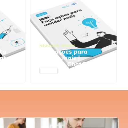
NEGÓCIOS
,
VENDAS
ta
Faça ações para
pts
vender mais |
Prompts ChatGPT
ACESSAR