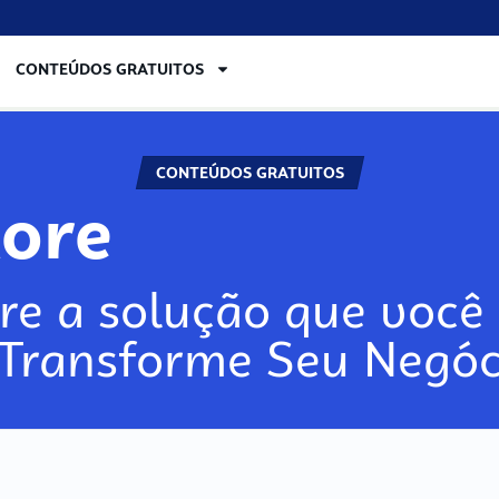
CONTEÚDOS GRATUITOS
CONTEÚDOS GRATUITOS
lore
re a solução que você 
 Transforme Seu Negóc