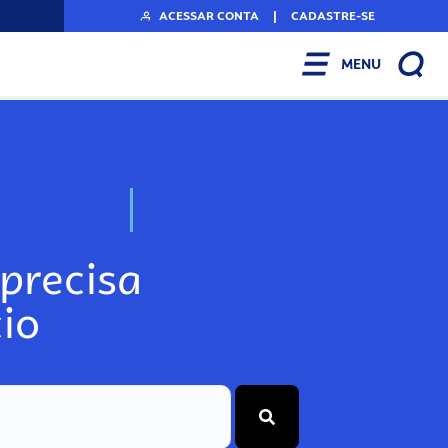
ACESSAR CONTA
|
CADASTRE-SE
MENU
N
o
s
s
o
s
A
r
precisa
io