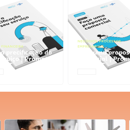
NEGÓCIOS
,
PROCESSOS
 FINANCEIRA
EMPRESARIAIS
 a precificação do
Faça uma propos
serviço | Prompts
comercial | Prom
tGPT
ChatGPT
AR
ACESSAR