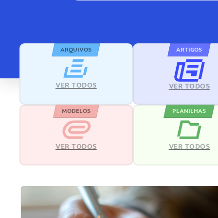
ARQUIVOS
ARTIGOS
VER TODOS
VER TODOS
MODELOS
PLANILHAS
VER TODOS
VER TODOS