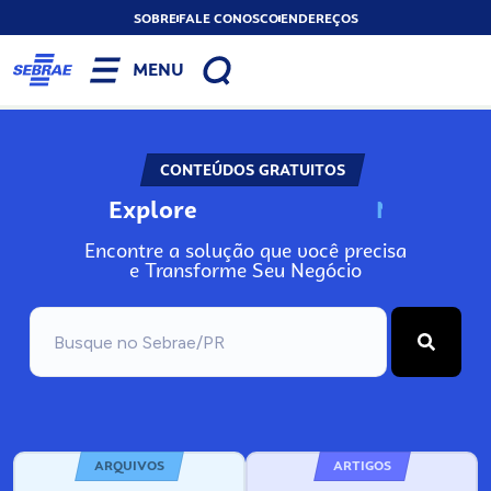
SOBRE
FALE CONOSCO
ENDEREÇOS
MENU
CONTEÚDOS GRATUITOS
Explore
N
o
s
s
o
s
A
Encontre a solução que você precisa
e Transforme Seu Negócio
ARQUIVOS
ARTIGOS