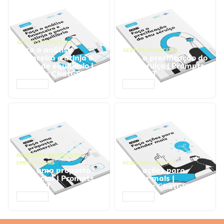
GESTÃO FINANCEIRA
Faça a análise
GESTÃO FINANCEIRA
financeira e atinja o
Faça a precificação do
ponto de equilíbrio |
seu serviço | Prompts
Prompts ChatGPT
ChatGPT
ACESSAR
ACESSAR
NEGÓCIOS
,
PROCESSOS
EMPRESARIAIS
NEGÓCIOS
,
VENDAS
Faça uma proposta
Faça ações para
comercial | Prompts
vender mais |
ChatGPT
Prompts ChatGPT
ACESSAR
ACESSAR