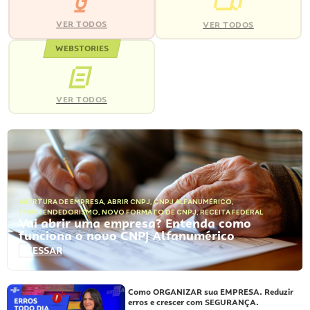
VER TODOS
VER TODOS
WEBSTORIES
VER TODOS
ABERTURA DE EMPRESA
,
ABRIR CNPJ
,
CNPJ ALFANUMÉRICO
,
EMPREENDEDORISMO
,
NOVO FORMATO DE CNPJ
,
RECEITA FEDERAL
Vai abrir uma empresa? Entenda como
funciona o novo CNPJ Alfanumérico
ACESSAR
Como ORGANIZAR sua EMPRESA. Reduzir
erros e crescer com SEGURANÇA.