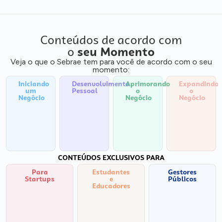
Conteúdos de acordo com
o
seu Momento
Veja o que o Sebrae tem para você de acordo com o seu
momento:
Iniciando
Desenvolvimento
Aprimorando
Expandindo
um
Pessoal
o
o
Negócio
Negócio
Negócio
CONTEÚDOS EXCLUSIVOS PARA
Para
Estudantes
Gestores
Startups
e
Públicos
Educadores