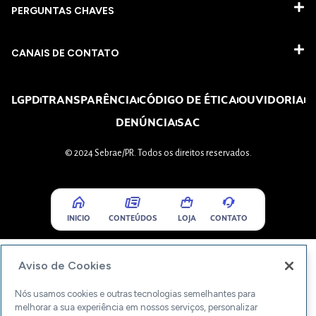
PERGUNTAS CHAVES​
CANAIS DE CONTATO
LGPD
TRANSPARÊNCIA
CÓDIGO DE ÉTICA
OUVIDORIA
DENÚNCIA
SAC
© 2024 Sebrae/PR. Todos os direitos reservados.
INICIO
CONTEÚDOS
LOJA
CONTATO
Aviso de Cookies
Nós usamos cookies e outras tecnologias semelhantes para
melhorar a sua experiência em nossos serviços, personalizar