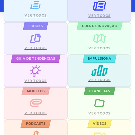
VER TODOS
VER TODOS
EBOOKS
GUIA DE INOVAÇÃO
VER TODOS
VER TODOS
GUIA DE TENDÊNCIAS
IMPULSIONA
VER TODOS
VER TODOS
MODELOS
PLANILHAS
VER TODOS
VER TODOS
PODCASTS
VÍDEOS