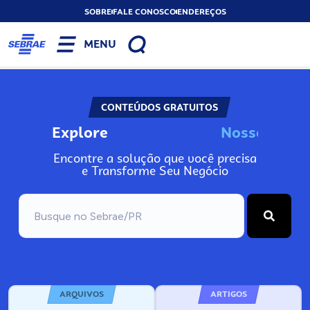
SOBRE
FALE CONOSCO
ENDEREÇOS
MENU
CONTEÚDOS GRATUITOS
Explore
N
o
s
s
o
s
A
Encontre a solução que você precisa
e Transforme Seu Negócio
ARQUIVOS
ARTIGOS