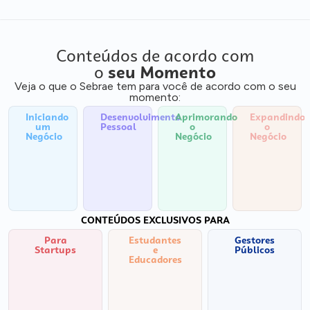
Conteúdos de acordo com
o
seu Momento
Veja o que o Sebrae tem para você de acordo com o seu
momento:
Iniciando
Desenvolvimento
Aprimorando
Expandindo
um
Pessoal
o
o
Negócio
Negócio
Negócio
CONTEÚDOS EXCLUSIVOS PARA
Para
Estudantes
Gestores
Startups
e
Públicos
Educadores