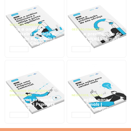
GESTÃO FINANCEIRA
Faça a análise
GESTÃO FINANCEIRA
financeira e atinja o
Faça a precificação do
ponto de equilíbrio |
seu serviço | Prompts
Prompts ChatGPT
ChatGPT
ACESSAR
ACESSAR
NEGÓCIOS
,
PROCESSOS
EMPRESARIAIS
NEGÓCIOS
,
VENDAS
Faça uma proposta
Faça ações para
comercial | Prompts
vender mais |
ChatGPT
Prompts ChatGPT
ACESSAR
ACESSAR