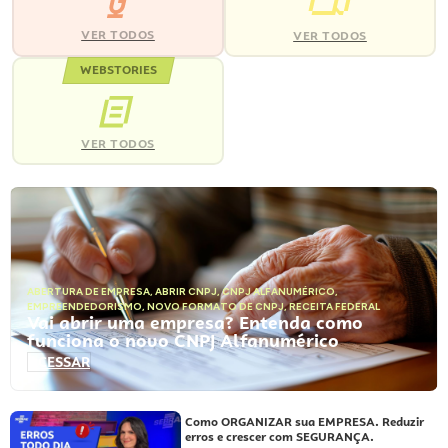
VER TODOS
VER TODOS
WEBSTORIES
VER TODOS
ABERTURA DE EMPRESA
,
ABRIR CNPJ
,
CNPJ ALFANUMÉRICO
,
EMPREENDEDORISMO
,
NOVO FORMATO DE CNPJ
,
RECEITA FEDERAL
Vai abrir uma empresa? Entenda como
funciona o novo CNPJ Alfanumérico
ACESSAR
Como ORGANIZAR sua EMPRESA. Reduzir
erros e crescer com SEGURANÇA.