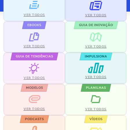
VER TODOS
VER TODOS
EBOOKS
GUIA DE INOVAÇÃO
VER TODOS
VER TODOS
GUIA DE TENDÊNCIAS
IMPULSIONA
VER TODOS
VER TODOS
MODELOS
PLANILHAS
VER TODOS
VER TODOS
PODCASTS
VÍDEOS