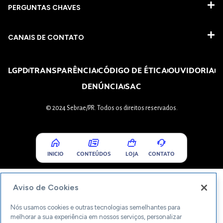
PERGUNTAS CHAVES​
CANAIS DE CONTATO
LGPD
TRANSPARÊNCIA
CÓDIGO DE ÉTICA
OUVIDORIA
DENÚNCIA
SAC
© 2024 Sebrae/PR. Todos os direitos reservados.
INICIO
CONTEÚDOS
LOJA
CONTATO
Aviso de Cookies
Nós usamos cookies e outras tecnologias semelhantes para
melhorar a sua experiência em nossos serviços, personalizar