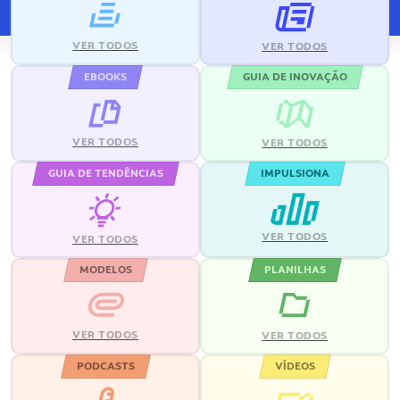
VER TODOS
VER TODOS
EBOOKS
GUIA DE INOVAÇÃO
VER TODOS
VER TODOS
GUIA DE TENDÊNCIAS
IMPULSIONA
VER TODOS
VER TODOS
MODELOS
PLANILHAS
VER TODOS
VER TODOS
PODCASTS
VÍDEOS