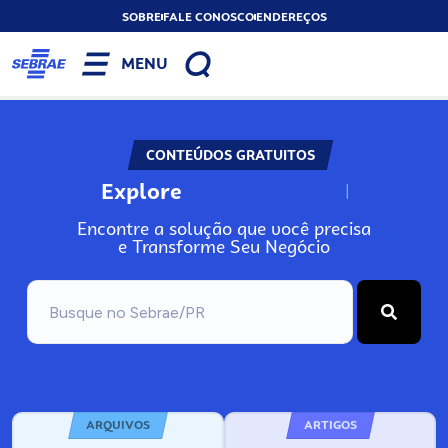
SOBRE
FALE CONOSCO
ENDEREÇOS
MENU
CONTEÚDOS GRATUITOS
Explore
N
o
s
s
o
s
A
Encontre a solução que você precisa
e Transforme Seu Negócio
ARQUIVOS
ARTIGOS