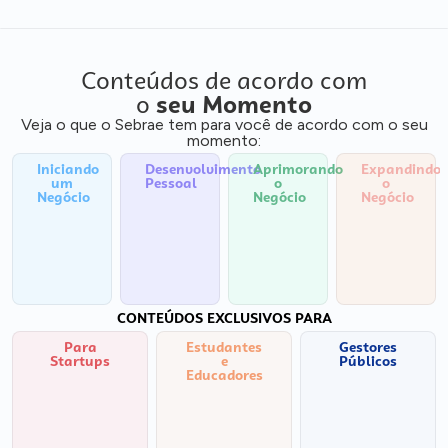
Conteúdos de acordo com
o
seu Momento
Veja o que o Sebrae tem para você de acordo com o seu
momento:
Iniciando
Desenvolvimento
Aprimorando
Expandindo
um
Pessoal
o
o
Negócio
Negócio
Negócio
CONTEÚDOS EXCLUSIVOS PARA
Para
Estudantes
Gestores
Startups
e
Públicos
Educadores