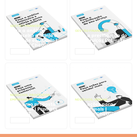
GESTÃO FINANCEIRA
Faça a análise
GESTÃO FINANCEIRA
financeira e atinja o
Faça a precificação do
ponto de equilíbrio |
seu serviço | Prompts
Prompts ChatGPT
ChatGPT
ACESSAR
ACESSAR
NEGÓCIOS
,
PROCESSOS
EMPRESARIAIS
NEGÓCIOS
,
VENDAS
Faça uma proposta
Faça ações para
comercial | Prompts
vender mais |
ChatGPT
Prompts ChatGPT
ACESSAR
ACESSAR