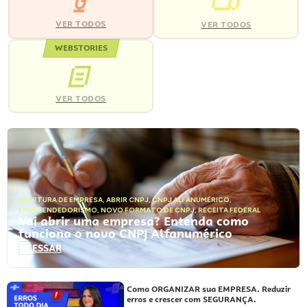
VER TODOS
VER TODOS
WEBSTORIES
VER TODOS
ABERTURA DE EMPRESA
,
ABRIR CNPJ
,
CNPJ ALFANUMÉRICO
,
EMPREENDEDORISMO
,
NOVO FORMATO DE CNPJ
,
RECEITA FEDERAL
Vai abrir uma empresa? Entenda como
funciona o novo CNPJ Alfanumérico
ACESSAR
Como ORGANIZAR sua EMPRESA. Reduzir
erros e crescer com SEGURANÇA.