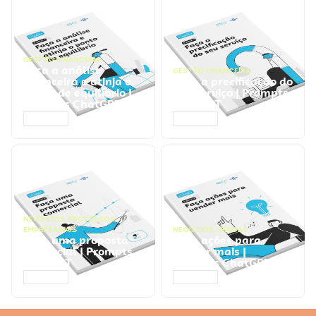
GESTÃO FINANCEIRA
Faça a análise
GESTÃO FINANCEIRA
financeira e atinja o
Faça a precificação do
ponto de equilíbrio |
seu serviço | Prompts
Prompts ChatGPT
ChatGPT
ACESSAR
ACESSAR
NEGÓCIOS
,
PROCESSOS
EMPRESARIAIS
NEGÓCIOS
,
VENDAS
Faça uma proposta
Faça ações para
comercial | Prompts
vender mais |
ChatGPT
Prompts ChatGPT
ACESSAR
ACESSAR