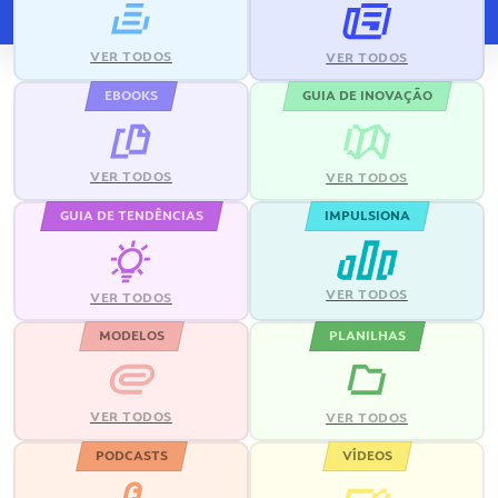
VER TODOS
VER TODOS
EBOOKS
GUIA DE INOVAÇÃO
VER TODOS
VER TODOS
GUIA DE TENDÊNCIAS
IMPULSIONA
VER TODOS
VER TODOS
MODELOS
PLANILHAS
VER TODOS
VER TODOS
PODCASTS
VÍDEOS