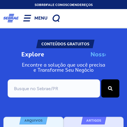
SOBRE
FALE CONOSCO
ENDEREÇOS
MENU
CONTEÚDOS GRATUITOS
Explore
N
o
s
s
o
s
A
I
n
Encontre a solução que você precisa
e Transforme Seu Negócio
ARQUIVOS
ARTIGOS