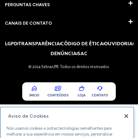
PERGUNTAS CHAVES​
CANAIS DE CONTATO
LGPD
TRANSPARÊNCIA
CÓDIGO DE ÉTICA
OUVIDORIA
DENÚNCIA
SAC
© 2024 Sebrae/PR. Todos os direitos reservados.
INICIO
CONTEÚDOS
LOJA
CONTATO
Aviso de Cookies
Nós usamos cookies e outras tecnologias semelhantes para
melhorar a sua experiência em nossos serviços, personalizar