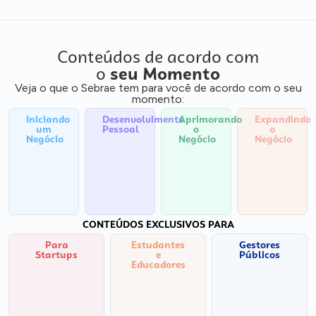
Conteúdos de acordo com
o
seu Momento
Veja o que o Sebrae tem para você de acordo com o seu
momento:
Iniciando
Desenvolvimento
Aprimorando
Expandindo
um
Pessoal
o
o
Negócio
Negócio
Negócio
CONTEÚDOS EXCLUSIVOS PARA
Para
Estudantes
Gestores
Startups
e
Públicos
Educadores