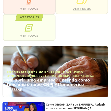
VER TODOS
VER TODOS
WEBSTORIES
VER TODOS
ABERTURA DE EMPRESA
,
ABRIR CNPJ
,
CNPJ ALFANUMÉRICO
,
EMPREENDEDORISMO
,
NOVO FORMATO DE CNPJ
,
RECEITA FEDERAL
Vai abrir uma empresa? Entenda como
funciona o novo CNPJ Alfanumérico
ACESSAR
Como ORGANIZAR sua EMPRESA. Reduzir
erros e crescer com SEGURANÇA.