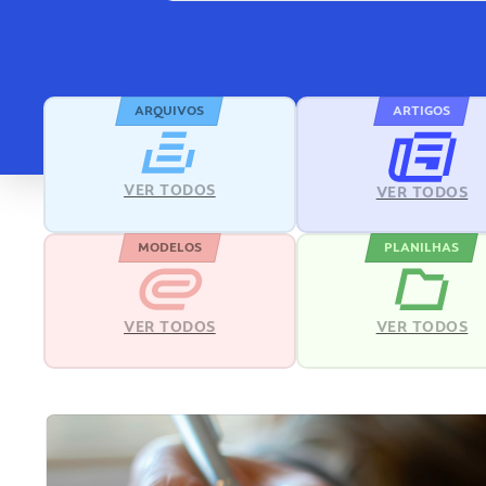
ARQUIVOS
ARTIGOS
VER TODOS
VER TODOS
MODELOS
PLANILHAS
VER TODOS
VER TODOS