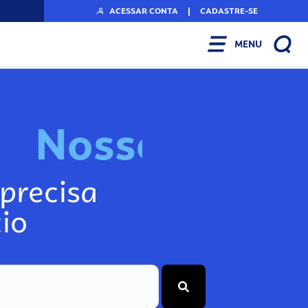
ACESSAR CONTA
|
CADASTRE-SE
MENU
N
o
s
s
o
s
I
n
f
o
precisa
io