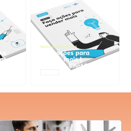
NEGÓCIOS
,
VENDAS
ta
Faça ações para
pts
vender mais |
Prompts ChatGPT
ACESSAR