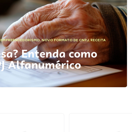
,
EMPREENDEDORISMO
,
NOVO FORMATO DE CNPJ
,
RECEITA
esa? Entenda como
PJ Alfanumérico