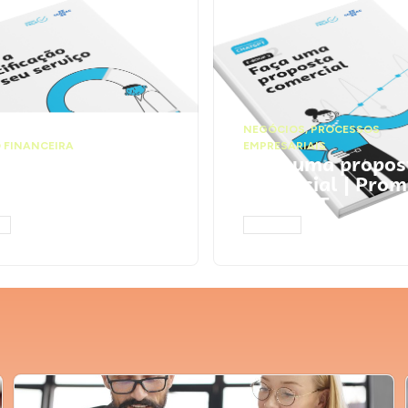
NEGÓCIOS
,
PROCESSOS
 FINANCEIRA
EMPRESARIAIS
 a precificação do
Faça uma propos
serviço | Prompts
comercial | Prom
tGPT
ChatGPT
AR
ACESSAR