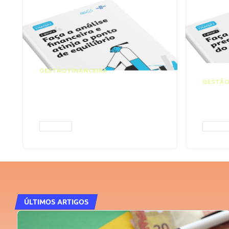
GESTÃO FINANCEIRA
Faça a análise
GESTÃO
financeira e atinja o
Faça
ponto de equilíbrio |
seu 
Prompts ChatGPT
Cha
ACESSAR
ACESS
ÚLTIMOS ARTIGOS