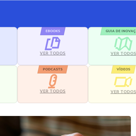
EBOOKS
GUIA DE INOVA
VER TODOS
VER TODO
PODCASTS
VÍDEOS
VER TODOS
VER TODO