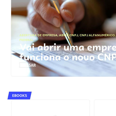
ABERTURA DE EMPRESA
,
ABRIR CNPJ
,
CNPJ ALFANUMÉRICO
FEDERAL
Vai abrir uma empr
funciona o novo CN
ACESSAR
EBOOKS