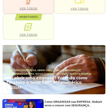
VER TODOS
VER TODOS
WEBSTORIES
VER TODOS
ABERTURA DE EMPRESA
,
ABRIR CNPJ
,
CNPJ ALFANUMÉRICO
,
EMPREENDEDORISMO
,
NOVO FORMATO DE CNPJ
,
RECEITA FEDERAL
Vai abrir uma empresa? Entenda como
funciona o novo CNPJ Alfanumérico
ACESSAR
Como ORGANIZAR sua EMPRESA. Reduzir
erros e crescer com SEGURANÇA.