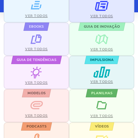
VER TODOS
VER TODOS
EBOOKS
GUIA DE INOVAÇÃO
VER TODOS
VER TODOS
GUIA DE TENDÊNCIAS
IMPULSIONA
VER TODOS
VER TODOS
MODELOS
PLANILHAS
VER TODOS
VER TODOS
PODCASTS
VÍDEOS