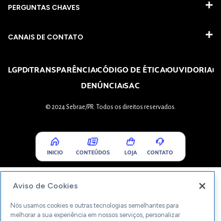
PERGUNTAS CHAVES​
CANAIS DE CONTATO
LGPD
TRANSPARÊNCIA
CÓDIGO DE ÉTICA
OUVIDORIA
DENÚNCIA
SAC
© 2024 Sebrae/PR. Todos os direitos reservados.
INICIO
CONTEÚDOS
LOJA
CONTATO
Aviso de Cookies
Nós usamos cookies e outras tecnologias semelhantes para
melhorar a sua experiência em nossos serviços, personalizar