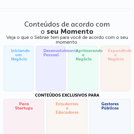
Conteúdos de acordo com
o
seu Momento
Veja o que o Sebrae tem para você de acordo com o seu
momento:
Iniciando
Desenvolvimento
Aprimorando
Expandindo
um
Pessoal
o
o
Negócio
Negócio
Negócio
CONTEÚDOS EXCLUSIVOS PARA
Para
Estudantes
Gestores
Startups
e
Públicos
Educadores