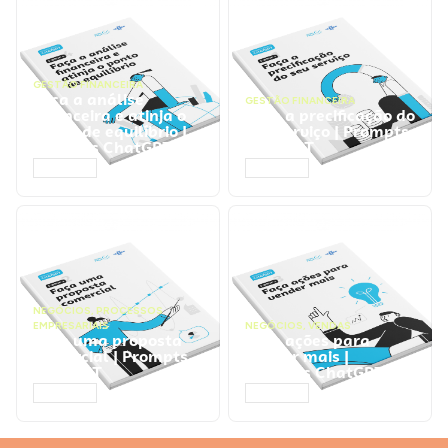
GESTÃO FINANCEIRA
Faça a análise
GESTÃO FINANCEIRA
financeira e atinja o
Faça a precificação do
ponto de equilíbrio |
seu serviço | Prompts
Prompts ChatGPT
ChatGPT
ACESSAR
ACESSAR
NEGÓCIOS
,
PROCESSOS
EMPRESARIAIS
NEGÓCIOS
,
VENDAS
Faça uma proposta
Faça ações para
comercial | Prompts
vender mais |
ChatGPT
Prompts ChatGPT
ACESSAR
ACESSAR