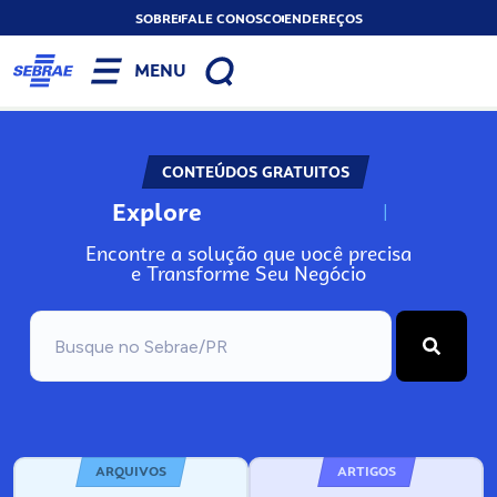
SOBRE
FALE CONOSCO
ENDEREÇOS
MENU
CONTEÚDOS GRATUITOS
Explore
N
o
s
s
o
s
A
Encontre a solução que você precisa
e Transforme Seu Negócio
ARQUIVOS
ARTIGOS