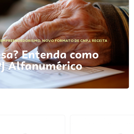
,
EMPREENDEDORISMO
,
NOVO FORMATO DE CNPJ
,
RECEITA
esa? Entenda como
PJ Alfanumérico