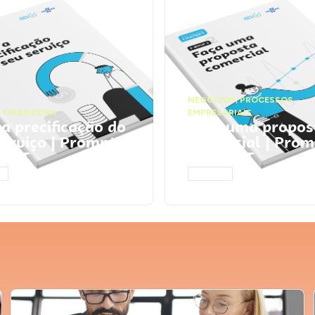
NEGÓCIOS
,
PROCESSOS
 FINANCEIRA
EMPRESARIAIS
 a precificação do
Faça uma propos
serviço | Prompts
comercial | Prom
tGPT
ChatGPT
AR
ACESSAR