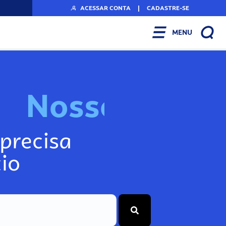
ACESSAR CONTA
|
CADASTRE-SE
MENU
N
o
s
s
o
s
I
n
f
o
g
precisa
io