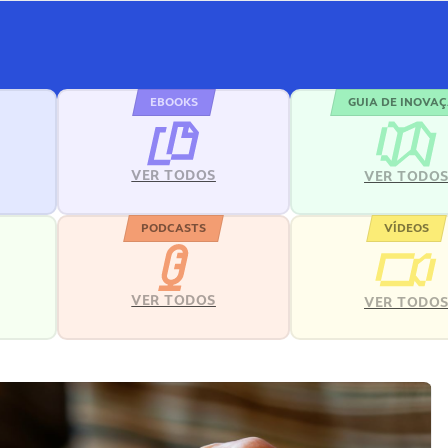
EBOOKS
GUIA DE INOVA
VER TODOS
VER TODO
PODCASTS
VÍDEOS
VER TODOS
VER TODO