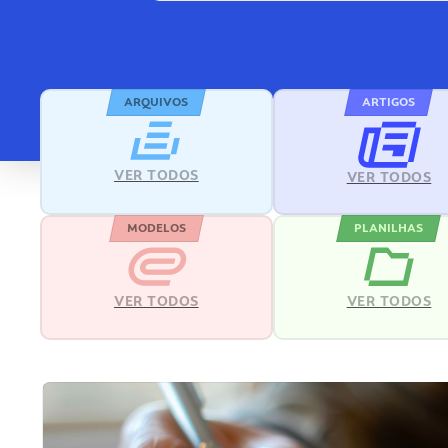
ARQUIVOS
ARTIGOS
VER TODOS
VER TODOS
MODELOS
PLANILHAS
VER TODOS
VER TODOS