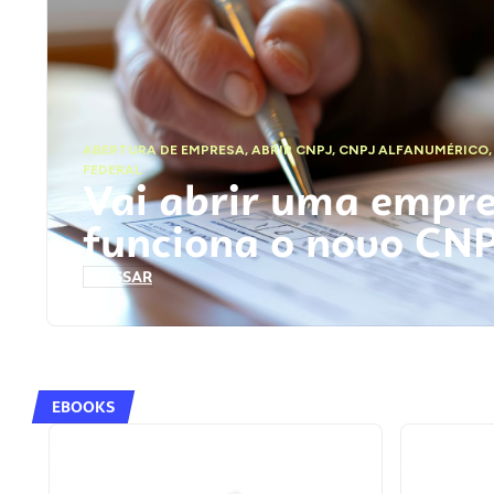
ABERTURA DE EMPRESA
,
ABRIR CNPJ
,
CNPJ ALFANUMÉRICO
FEDERAL
Vai abrir uma empr
funciona o novo CN
ACESSAR
EBOOKS