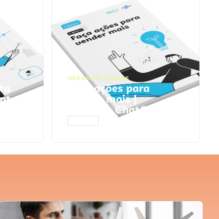
NEGÓCIOS
,
VENDAS
ta
Faça ações para
pts
vender mais |
Prompts ChatGPT
ACESSAR