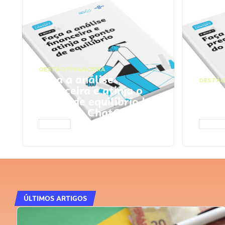
GESTÃO FINANCEIRA
Faça a análise
GESTÃO
financeira e atinja o
Faça
ponto de equilíbrio |
seu 
Prompts ChatGPT
Cha
ACESSAR
ACESS
ÚLTIMOS ARTIGOS