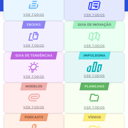
VER TODOS
VER TODOS
EBOOKS
GUIA DE INOVAÇÃO
VER TODOS
VER TODOS
GUIA DE TENDÊNCIAS
IMPULSIONA
VER TODOS
VER TODOS
MODELOS
PLANILHAS
VER TODOS
VER TODOS
PODCASTS
VÍDEOS