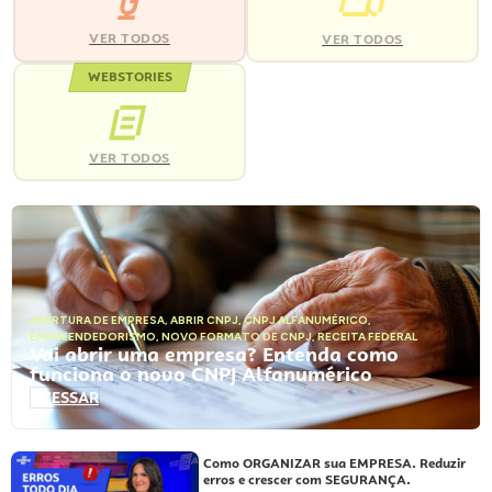
VER TODOS
VER TODOS
WEBSTORIES
VER TODOS
ABERTURA DE EMPRESA
,
ABRIR CNPJ
,
CNPJ ALFANUMÉRICO
,
EMPREENDEDORISMO
,
NOVO FORMATO DE CNPJ
,
RECEITA FEDERAL
Vai abrir uma empresa? Entenda como
funciona o novo CNPJ Alfanumérico
ACESSAR
Como ORGANIZAR sua EMPRESA. Reduzir
erros e crescer com SEGURANÇA.