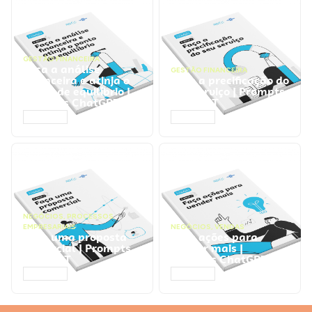
GESTÃO FINANCEIRA
Faça a análise
GESTÃO FINANCEIRA
financeira e atinja o
Faça a precificação do
ponto de equilíbrio |
seu serviço | Prompts
Prompts ChatGPT
ChatGPT
ACESSAR
ACESSAR
NEGÓCIOS
,
PROCESSOS
EMPRESARIAIS
NEGÓCIOS
,
VENDAS
Faça uma proposta
Faça ações para
comercial | Prompts
vender mais |
ChatGPT
Prompts ChatGPT
ACESSAR
ACESSAR