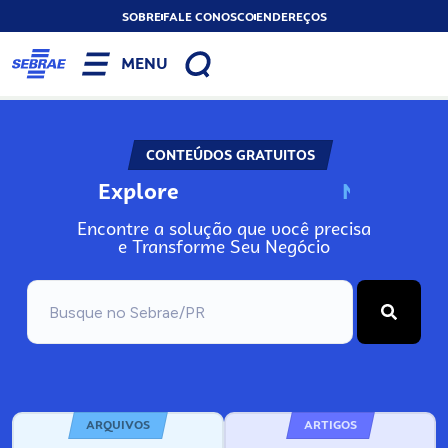
SOBRE
FALE CONOSCO
ENDEREÇOS
MENU
CONTEÚDOS GRATUITOS
Explore
N
o
s
s
o
s
A
Encontre a solução que você precisa
e Transforme Seu Negócio
ARQUIVOS
ARTIGOS