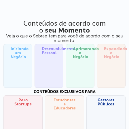
Conteúdos de acordo com
o
seu Momento
Veja o que o Sebrae tem para você de acordo com o seu
momento:
Iniciando
Desenvolvimento
Aprimorando
Expandindo
um
Pessoal
o
o
Negócio
Negócio
Negócio
CONTEÚDOS EXCLUSIVOS PARA
Para
Estudantes
Gestores
Startups
e
Públicos
Educadores