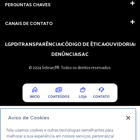
PERGUNTAS CHAVES​
CANAIS DE CONTATO
LGPD
TRANSPARÊNCIA
CÓDIGO DE ÉTICA
OUVIDORIA
DENÚNCIA
SAC
© 2024 Sebrae/PR. Todos os direitos reservados.
INICIO
CONTEÚDOS
LOJA
CONTATO
Aviso de Cookies
Nós usamos cookies e outras tecnologias semelhantes para
melhorar a sua experiência em nossos serviços, personalizar