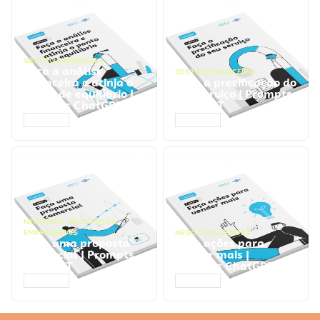
GESTÃO FINANCEIRA
Faça a análise
GESTÃO FINANCEIRA
financeira e atinja o
Faça a precificação do
ponto de equilíbrio |
seu serviço | Prompts
Prompts ChatGPT
ChatGPT
ACESSAR
ACESSAR
NEGÓCIOS
,
PROCESSOS
EMPRESARIAIS
NEGÓCIOS
,
VENDAS
Faça uma proposta
Faça ações para
comercial | Prompts
vender mais |
ChatGPT
Prompts ChatGPT
ACESSAR
ACESSAR