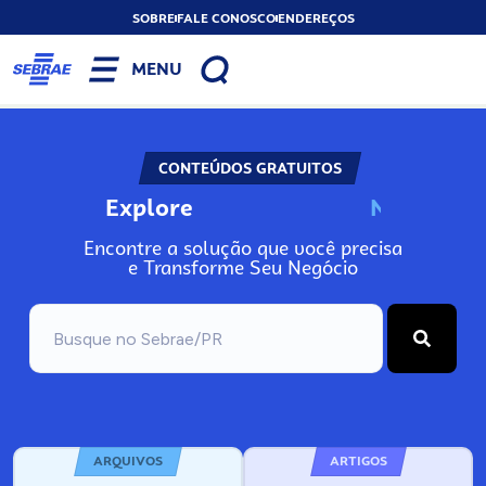
SOBRE
FALE CONOSCO
ENDEREÇOS
MENU
CONTEÚDOS GRATUITOS
Explore
N
o
s
s
o
s
A
Encontre a solução que você precisa
e Transforme Seu Negócio
ARQUIVOS
ARTIGOS