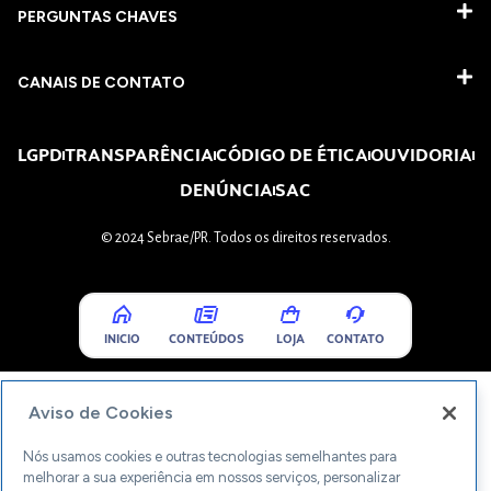
PERGUNTAS CHAVES​
CANAIS DE CONTATO
LGPD
TRANSPARÊNCIA
CÓDIGO DE ÉTICA
OUVIDORIA
DENÚNCIA
SAC
© 2024 Sebrae/PR. Todos os direitos reservados.
INICIO
CONTEÚDOS
LOJA
CONTATO
Aviso de Cookies
Nós usamos cookies e outras tecnologias semelhantes para
melhorar a sua experiência em nossos serviços, personalizar