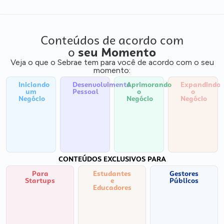
Conteúdos de acordo com
o
seu Momento
Veja o que o Sebrae tem para você de acordo com o seu
momento:
Iniciando
Desenvolvimento
Aprimorando
Expandindo
um
Pessoal
o
o
Negócio
Negócio
Negócio
CONTEÚDOS EXCLUSIVOS PARA
Para
Estudantes
Gestores
Startups
e
Públicos
Educadores