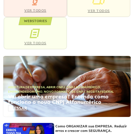
VER TODOS
VER TODOS
WEBSTORIES
VER TODOS
ABERTURA DE EMPRESA
,
ABRIR CNPJ
,
CNPJ ALFANUMÉRICO
,
EMPREENDEDORISMO
,
NOVO FORMATO DE CNPJ
,
RECEITA FEDERAL
Vai abrir uma empresa? Entenda como
funciona o novo CNPJ Alfanumérico
ACESSAR
Como ORGANIZAR sua EMPRESA. Reduzir
erros e crescer com SEGURANÇA.