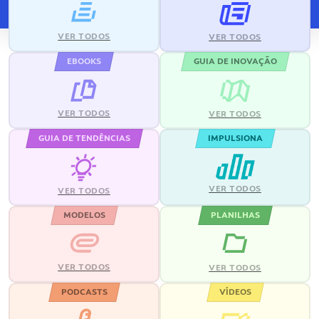
VER TODOS
VER TODOS
EBOOKS
GUIA DE INOVAÇÃO
VER TODOS
VER TODOS
GUIA DE TENDÊNCIAS
IMPULSIONA
VER TODOS
VER TODOS
MODELOS
PLANILHAS
VER TODOS
VER TODOS
PODCASTS
VÍDEOS