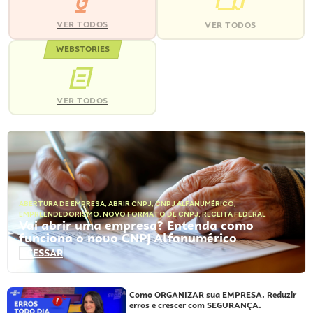
VER TODOS
VER TODOS
WEBSTORIES
VER TODOS
ABERTURA DE EMPRESA
,
ABRIR CNPJ
,
CNPJ ALFANUMÉRICO
,
EMPREENDEDORISMO
,
NOVO FORMATO DE CNPJ
,
RECEITA FEDERAL
Vai abrir uma empresa? Entenda como
funciona o novo CNPJ Alfanumérico
ACESSAR
Como ORGANIZAR sua EMPRESA. Reduzir
erros e crescer com SEGURANÇA.