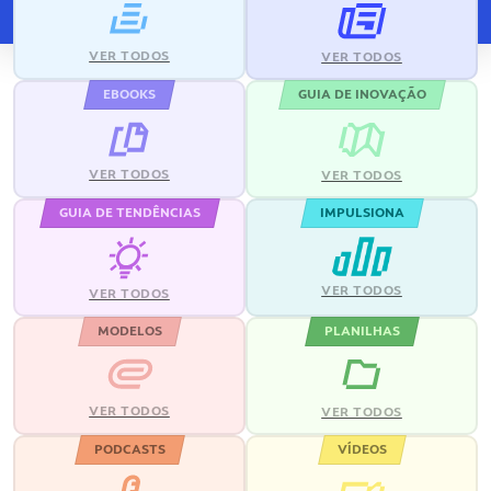
VER TODOS
VER TODOS
EBOOKS
GUIA DE INOVAÇÃO
VER TODOS
VER TODOS
GUIA DE TENDÊNCIAS
IMPULSIONA
VER TODOS
VER TODOS
MODELOS
PLANILHAS
VER TODOS
VER TODOS
PODCASTS
VÍDEOS