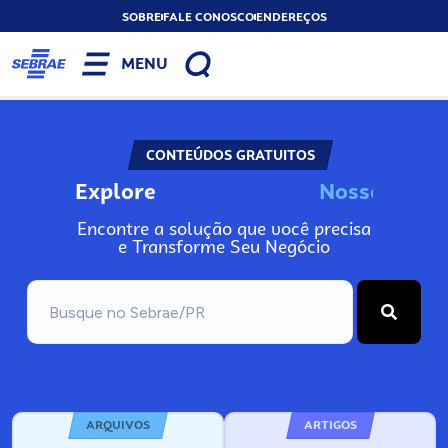
SOBRE
FALE CONOSCO
ENDEREÇOS
MENU
CONTEÚDOS GRATUITOS
Explore
N
o
s
s
o
s
A
Encontre a solução que você precisa
e Transforme Seu Negócio
ARQUIVOS
ARTIGOS