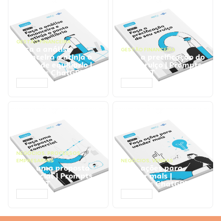
GESTÃO FINANCEIRA
Faça a análise
GESTÃO FINANCEIRA
financeira e atinja o
Faça a precificação do
ponto de equilíbrio |
seu serviço | Prompts
Prompts ChatGPT
ChatGPT
ACESSAR
ACESSAR
NEGÓCIOS
,
PROCESSOS
EMPRESARIAIS
NEGÓCIOS
,
VENDAS
Faça uma proposta
Faça ações para
comercial | Prompts
vender mais |
ChatGPT
Prompts ChatGPT
ACESSAR
ACESSAR