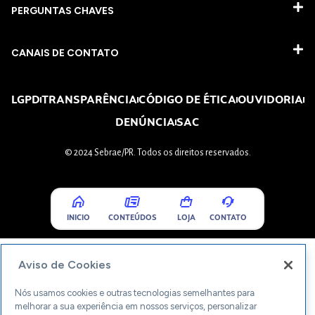
PERGUNTAS CHAVES​
CANAIS DE CONTATO
LGPD
TRANSPARÊNCIA
CÓDIGO DE ÉTICA
OUVIDORIA
DENÚNCIA
SAC
© 2024 Sebrae/PR. Todos os direitos reservados.
INICIO
CONTEÚDOS
LOJA
CONTATO
Aviso de Cookies
Nós usamos cookies e outras tecnologias semelhantes para
melhorar a sua experiência em nossos serviços, personalizar