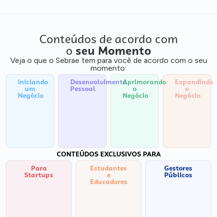
Conteúdos de acordo com
o
seu Momento
Veja o que o Sebrae tem para você de acordo com o seu
momento:
Iniciando
Desenvolvimento
Aprimorando
Expandindo
um
Pessoal
o
o
Negócio
Negócio
Negócio
CONTEÚDOS EXCLUSIVOS PARA
Para
Estudantes
Gestores
Startups
e
Públicos
Educadores