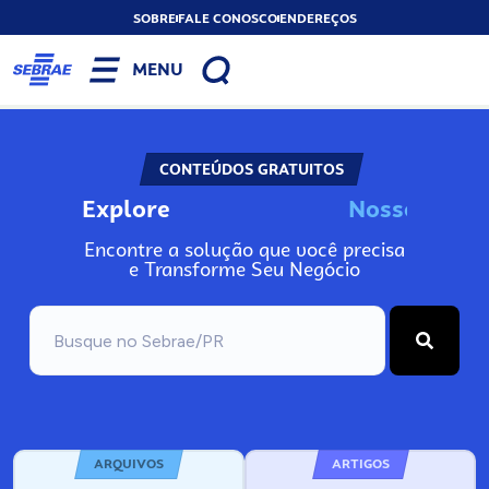
SOBRE
FALE CONOSCO
ENDEREÇOS
MENU
CONTEÚDOS GRATUITOS
Explore
N
o
s
s
o
s
A
Encontre a solução que você precisa
e Transforme Seu Negócio
ARQUIVOS
ARTIGOS