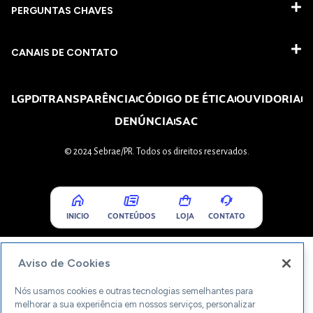
PERGUNTAS CHAVES​
CANAIS DE CONTATO
LGPD
TRANSPARÊNCIA
CÓDIGO DE ÉTICA
OUVIDORIA
DENÚNCIA
SAC
© 2024 Sebrae/PR. Todos os direitos reservados.
INICIO
CONTEÚDOS
LOJA
CONTATO
Aviso de Cookies
Nós usamos cookies e outras tecnologias semelhantes para
melhorar a sua experiência em nossos serviços, personalizar