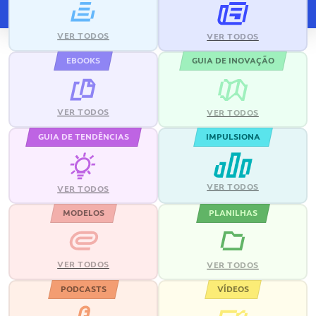
VER TODOS
VER TODOS
EBOOKS
GUIA DE INOVAÇÃO
VER TODOS
VER TODOS
GUIA DE TENDÊNCIAS
IMPULSIONA
VER TODOS
VER TODOS
MODELOS
PLANILHAS
VER TODOS
VER TODOS
PODCASTS
VÍDEOS