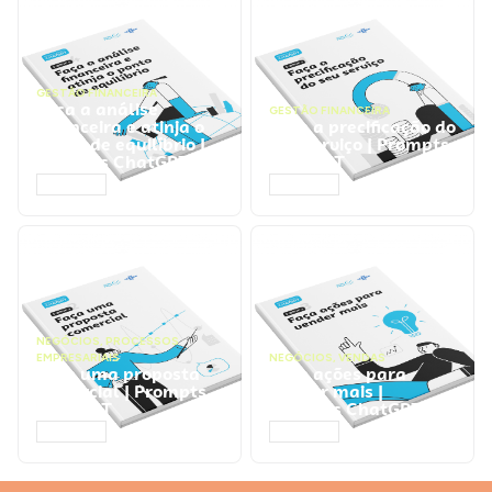
GESTÃO FINANCEIRA
Faça a análise
GESTÃO FINANCEIRA
financeira e atinja o
Faça a precificação do
ponto de equilíbrio |
seu serviço | Prompts
Prompts ChatGPT
ChatGPT
ACESSAR
ACESSAR
NEGÓCIOS
,
PROCESSOS
EMPRESARIAIS
NEGÓCIOS
,
VENDAS
Faça uma proposta
Faça ações para
comercial | Prompts
vender mais |
ChatGPT
Prompts ChatGPT
ACESSAR
ACESSAR