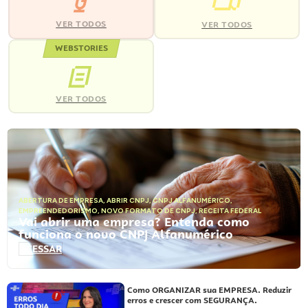
VER TODOS
VER TODOS
WEBSTORIES
VER TODOS
ABERTURA DE EMPRESA
,
ABRIR CNPJ
,
CNPJ ALFANUMÉRICO
,
EMPREENDEDORISMO
,
NOVO FORMATO DE CNPJ
,
RECEITA FEDERAL
Vai abrir uma empresa? Entenda como
funciona o novo CNPJ Alfanumérico
ACESSAR
Como ORGANIZAR sua EMPRESA. Reduzir
erros e crescer com SEGURANÇA.