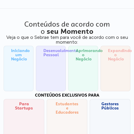
Conteúdos de acordo com
o
seu Momento
Veja o que o Sebrae tem para você de acordo com o seu
momento:
Iniciando
Desenvolvimento
Aprimorando
Expandindo
um
Pessoal
o
o
Negócio
Negócio
Negócio
CONTEÚDOS EXCLUSIVOS PARA
Para
Estudantes
Gestores
Startups
e
Públicos
Educadores