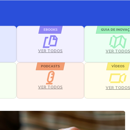
EBOOKS
GUIA DE INOVA
VER TODOS
VER TODO
PODCASTS
VÍDEOS
VER TODOS
VER TODO