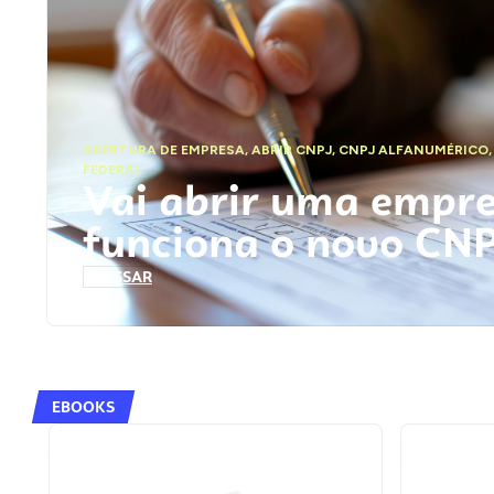
ABERTURA DE EMPRESA
,
ABRIR CNPJ
,
CNPJ ALFANUMÉRICO
FEDERAL
Vai abrir uma empr
funciona o novo CN
ACESSAR
EBOOKS