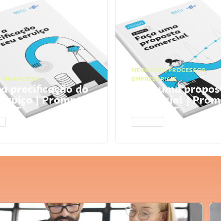
NEGÓCIOS
,
PROCESSOS
 FINANCEIRA
EMPRESARIAIS
 a precificação do
Faça uma propos
serviço | Prompts
comercial | Prom
tGPT
ChatGPT
AR
ACESSAR