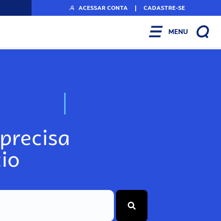
ACESSAR CONTA
|
CADASTRE-SE
MENU
N
o
s
s
o
s
A
r
precisa
io