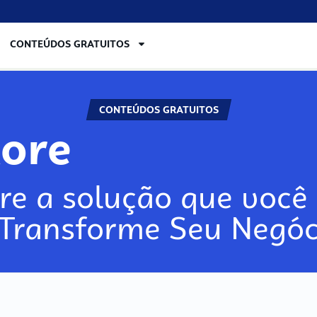
CONTEÚDOS GRATUITOS
CONTEÚDOS GRATUITOS
lore
re a solução que você 
 Transforme Seu Negóc