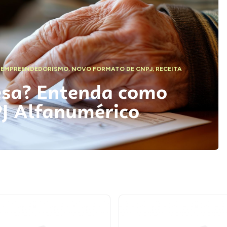
,
EMPREENDEDORISMO
,
NOVO FORMATO DE CNPJ
,
RECEITA
esa? Entenda como
PJ Alfanumérico