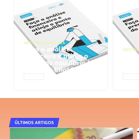
GESTÃO FINANCEIRA
Faça a análise
GESTÃO
financeira e atinja o
Faça
ponto de equilíbrio |
seu 
Prompts ChatGPT
Cha
ACESSAR
ACESS
ÚLTIMOS ARTIGOS