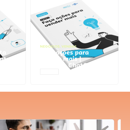
NEGÓCIOS
,
VENDAS
ta
Faça ações para
pts
vender mais |
Prompts ChatGPT
ACESSAR