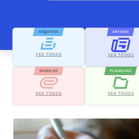
ARQUIVOS
ARTIGOS
VER TODOS
VER TODOS
MODELOS
PLANILHAS
VER TODOS
VER TODOS