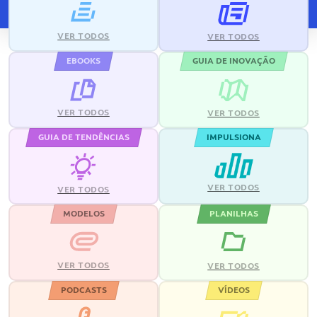
VER TODOS
VER TODOS
EBOOKS
GUIA DE INOVAÇÃO
VER TODOS
VER TODOS
GUIA DE TENDÊNCIAS
IMPULSIONA
VER TODOS
VER TODOS
MODELOS
PLANILHAS
VER TODOS
VER TODOS
PODCASTS
VÍDEOS