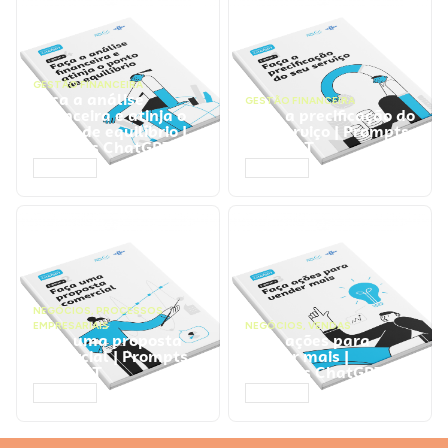
GESTÃO FINANCEIRA
Faça a análise
GESTÃO FINANCEIRA
financeira e atinja o
Faça a precificação do
ponto de equilíbrio |
seu serviço | Prompts
Prompts ChatGPT
ChatGPT
ACESSAR
ACESSAR
NEGÓCIOS
,
PROCESSOS
EMPRESARIAIS
NEGÓCIOS
,
VENDAS
Faça uma proposta
Faça ações para
comercial | Prompts
vender mais |
ChatGPT
Prompts ChatGPT
ACESSAR
ACESSAR