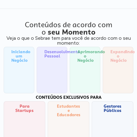
Conteúdos de acordo com
o
seu Momento
Veja o que o Sebrae tem para você de acordo com o seu
momento:
Iniciando
Desenvolvimento
Aprimorando
Expandindo
um
Pessoal
o
o
Negócio
Negócio
Negócio
CONTEÚDOS EXCLUSIVOS PARA
Para
Estudantes
Gestores
Startups
e
Públicos
Educadores