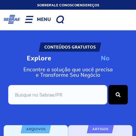
SOBRE
FALE CONOSCO
ENDEREÇOS
MENU
CONTEÚDOS GRATUITOS
Explore
N
o
s
s
o
s
A
Encontre a solução que você precisa
e Transforme Seu Negócio
ARQUIVOS
ARTIGOS