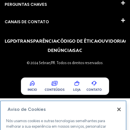
PERGUNTAS CHAVES​
CANAIS DE CONTATO
LGPD
TRANSPARÊNCIA
CÓDIGO DE ÉTICA
OUVIDORIA
DENÚNCIA
SAC
© 2024 Sebrae/PR. Todos os direitos reservados.
INICIO
CONTEÚDOS
LOJA
CONTATO
Aviso de Cookies
Nós usamos cookies e outras tecnologias semelhantes para
melhorar a sua experiência em nossos serviços, personalizar