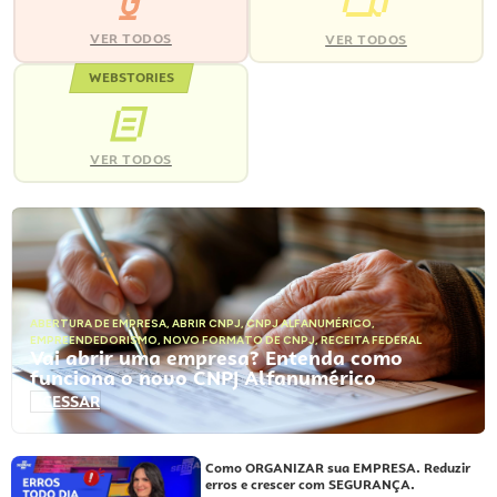
VER TODOS
VER TODOS
WEBSTORIES
VER TODOS
ABERTURA DE EMPRESA
,
ABRIR CNPJ
,
CNPJ ALFANUMÉRICO
,
EMPREENDEDORISMO
,
NOVO FORMATO DE CNPJ
,
RECEITA FEDERAL
Vai abrir uma empresa? Entenda como
funciona o novo CNPJ Alfanumérico
ACESSAR
Como ORGANIZAR sua EMPRESA. Reduzir
erros e crescer com SEGURANÇA.