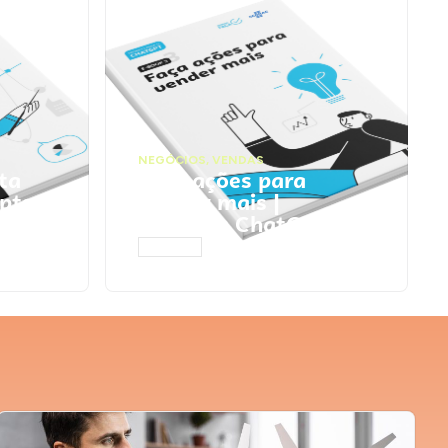
NEGÓCIOS
,
VENDAS
ta
Faça ações para
pts
vender mais |
Prompts ChatGPT
ACESSAR