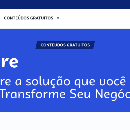
CONTEÚDOS GRATUITOS
CONTEÚDOS GRATUITOS
lore
re a solução que você 
 Transforme Seu Negóc