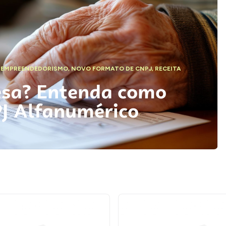
,
EMPREENDEDORISMO
,
NOVO FORMATO DE CNPJ
,
RECEITA
esa? Entenda como
PJ Alfanumérico