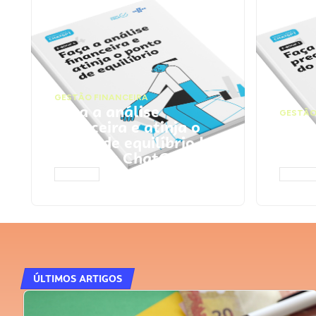
GESTÃO FINANCEIRA
Faça a análise
GESTÃO
financeira e atinja o
Faça
ponto de equilíbrio |
seu 
Prompts ChatGPT
Cha
ACESSAR
ACESS
ÚLTIMOS ARTIGOS