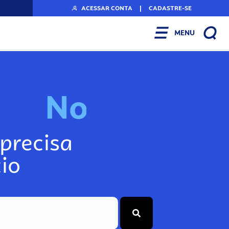
ACESSAR CONTA
|
CADASTRE-SE
MENU
N
o
s
s
o
s
A
r
precisa
io