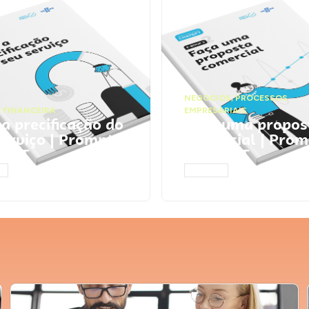
NEGÓCIOS
,
PROCESSOS
 FINANCEIRA
EMPRESARIAIS
 a precificação do
Faça uma propos
serviço | Prompts
comercial | Prom
tGPT
ChatGPT
AR
ACESSAR