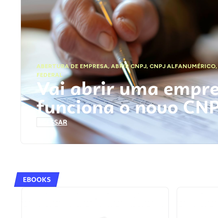
ABERTURA DE EMPRESA
,
ABRIR CNPJ
,
CNPJ ALFANUMÉRICO
FEDERAL
Vai abrir uma empr
funciona o novo CN
ACESSAR
EBOOKS