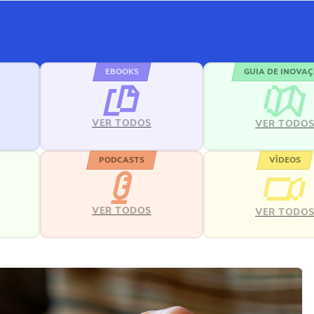
EBOOKS
GUIA DE INOVA
VER TODOS
VER TODO
PODCASTS
VÍDEOS
VER TODOS
VER TODO