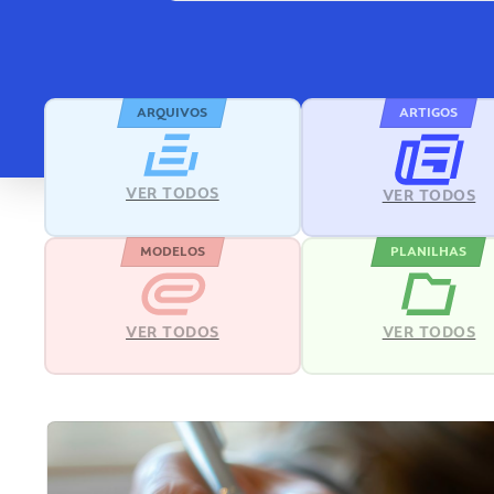
ARQUIVOS
ARTIGOS
VER TODOS
VER TODOS
MODELOS
PLANILHAS
VER TODOS
VER TODOS