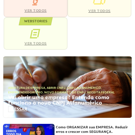
VER TODOS
VER TODOS
WEBSTORIES
VER TODOS
ABERTURA DE EMPRESA
,
ABRIR CNPJ
,
CNPJ ALFANUMÉRICO
,
EMPREENDEDORISMO
,
NOVO FORMATO DE CNPJ
,
RECEITA FEDERAL
Vai abrir uma empresa? Entenda como
funciona o novo CNPJ Alfanumérico
ACESSAR
Como ORGANIZAR sua EMPRESA. Reduzir
erros e crescer com SEGURANÇA.