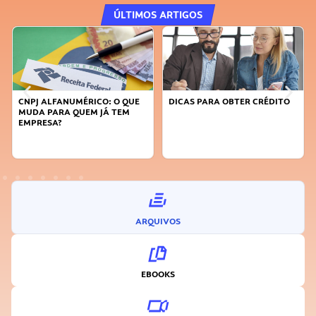
ÚLTIMOS ARTIGOS
CNPJ ALFANUMÉRICO: O QUE
DICAS PARA OBTER CRÉDITO
FA
MUDA PARA QUEM JÁ TEM
SU
EMPRESA?
I
ARQUIVOS
EBOOKS