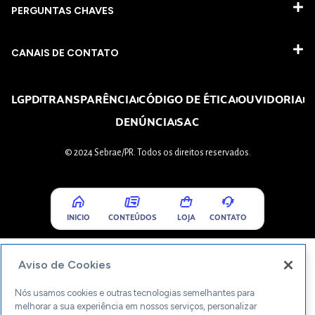
PERGUNTAS CHAVES​
CANAIS DE CONTATO
LGPD
TRANSPARÊNCIA
CÓDIGO DE ÉTICA
OUVIDORIA
DENÚNCIA
SAC
© 2024 Sebrae/PR. Todos os direitos reservados.
INICIO
CONTEÚDOS
LOJA
CONTATO
Aviso de Cookies
Nós usamos cookies e outras tecnologias semelhantes para
melhorar a sua experiência em nossos serviços, personalizar