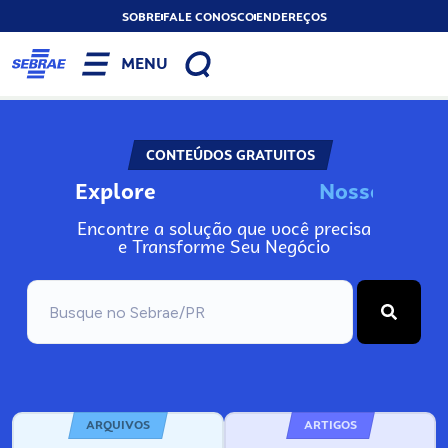
SOBRE
FALE CONOSCO
ENDEREÇOS
MENU
CONTEÚDOS GRATUITOS
Explore
s
s
o
s
I
n
o
N
N
o
Encontre a solução que você precisa
e Transforme Seu Negócio
ARQUIVOS
ARTIGOS