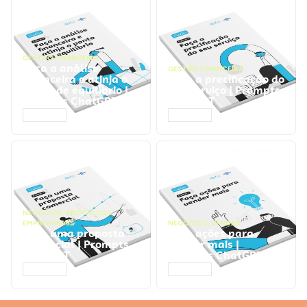
GESTÃO FINANCEIRA
Faça a análise
GESTÃO FINANCEIRA
financeira e atinja o
Faça a precificação do
ponto de equilíbrio |
seu serviço | Prompts
Prompts ChatGPT
ChatGPT
ACESSAR
ACESSAR
NEGÓCIOS
,
PROCESSOS
EMPRESARIAIS
NEGÓCIOS
,
VENDAS
Faça uma proposta
Faça ações para
comercial | Prompts
vender mais |
ChatGPT
Prompts ChatGPT
ACESSAR
ACESSAR