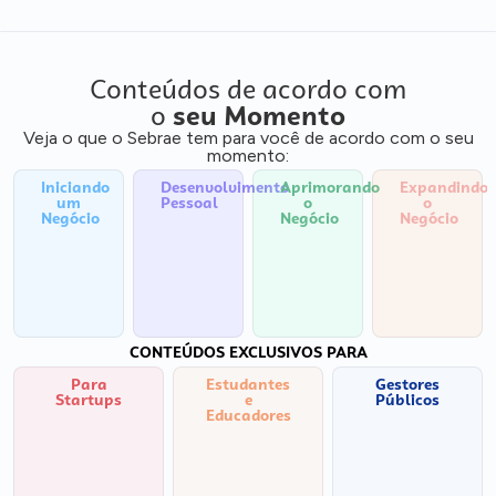
Conteúdos de acordo com
o
seu Momento
Veja o que o Sebrae tem para você de acordo com o seu
momento:
Iniciando
Desenvolvimento
Aprimorando
Expandindo
um
Pessoal
o
o
Negócio
Negócio
Negócio
CONTEÚDOS EXCLUSIVOS PARA
Para
Estudantes
Gestores
Startups
e
Públicos
Educadores