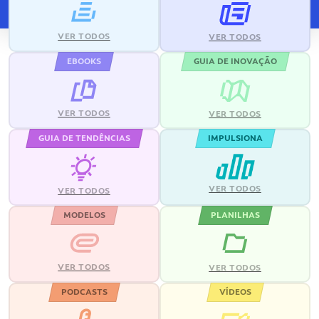
VER TODOS
VER TODOS
EBOOKS
GUIA DE INOVAÇÃO
VER TODOS
VER TODOS
GUIA DE TENDÊNCIAS
IMPULSIONA
VER TODOS
VER TODOS
MODELOS
PLANILHAS
VER TODOS
VER TODOS
PODCASTS
VÍDEOS