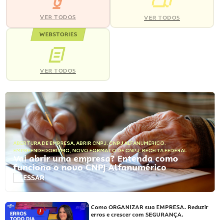
VER TODOS
VER TODOS
WEBSTORIES
VER TODOS
ABERTURA DE EMPRESA
,
ABRIR CNPJ
,
CNPJ ALFANUMÉRICO
,
EMPREENDEDORISMO
,
NOVO FORMATO DE CNPJ
,
RECEITA FEDERAL
Vai abrir uma empresa? Entenda como
funciona o novo CNPJ Alfanumérico
ACESSAR
Como ORGANIZAR sua EMPRESA. Reduzir
erros e crescer com SEGURANÇA.