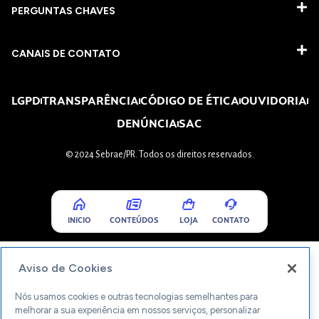
PERGUNTAS CHAVES​
CANAIS DE CONTATO
LGPD
TRANSPARÊNCIA
CÓDIGO DE ÉTICA
OUVIDORIA
DENÚNCIA
SAC
© 2024 Sebrae/PR. Todos os direitos reservados.
INICIO
CONTEÚDOS
LOJA
CONTATO
Aviso de Cookies
Nós usamos cookies e outras tecnologias semelhantes para
melhorar a sua experiência em nossos serviços, personalizar