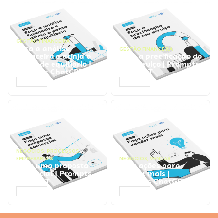
GESTÃO FINANCEIRA
Faça a análise
GESTÃO FINANCEIRA
financeira e atinja o
Faça a precificação do
ponto de equilíbrio |
seu serviço | Prompts
Prompts ChatGPT
ChatGPT
ACESSAR
ACESSAR
NEGÓCIOS
,
PROCESSOS
EMPRESARIAIS
NEGÓCIOS
,
VENDAS
Faça uma proposta
Faça ações para
comercial | Prompts
vender mais |
ChatGPT
Prompts ChatGPT
ACESSAR
ACESSAR