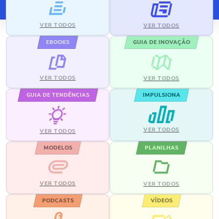
VER TODOS
VER TODOS
EBOOKS
GUIA DE INOVAÇÃO
VER TODOS
VER TODOS
GUIA DE TENDÊNCIAS
IMPULSIONA
VER TODOS
VER TODOS
MODELOS
PLANILHAS
VER TODOS
VER TODOS
PODCASTS
VÍDEOS