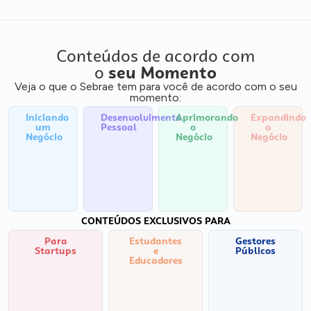
Conteúdos de acordo com
o
seu Momento
Veja o que o Sebrae tem para você de acordo com o seu
momento:
Iniciando
Desenvolvimento
Aprimorando
Expandindo
um
Pessoal
o
o
Negócio
Negócio
Negócio
CONTEÚDOS EXCLUSIVOS PARA
Para
Estudantes
Gestores
Startups
e
Públicos
Educadores