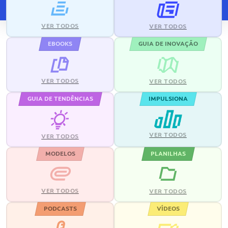
VER TODOS
VER TODOS
EBOOKS
GUIA DE INOVAÇÃO
VER TODOS
VER TODOS
GUIA DE TENDÊNCIAS
IMPULSIONA
VER TODOS
VER TODOS
MODELOS
PLANILHAS
VER TODOS
VER TODOS
PODCASTS
VÍDEOS