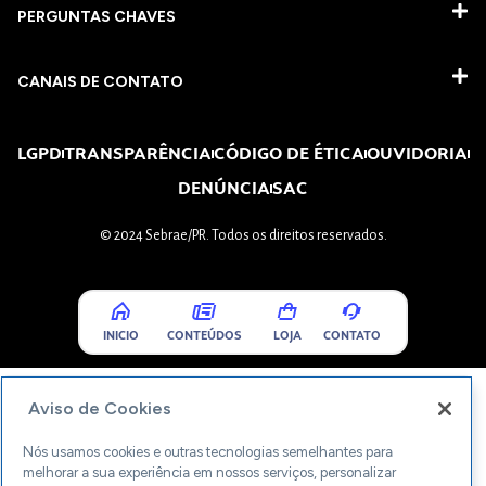
PERGUNTAS CHAVES​
CANAIS DE CONTATO
LGPD
TRANSPARÊNCIA
CÓDIGO DE ÉTICA
OUVIDORIA
DENÚNCIA
SAC
© 2024 Sebrae/PR. Todos os direitos reservados.
INICIO
CONTEÚDOS
LOJA
CONTATO
Aviso de Cookies
Nós usamos cookies e outras tecnologias semelhantes para
melhorar a sua experiência em nossos serviços, personalizar