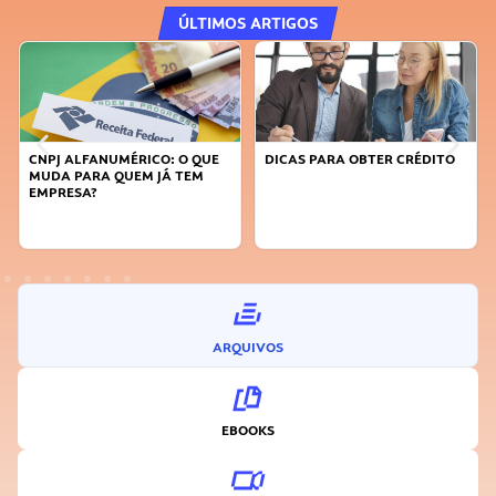
ÚLTIMOS ARTIGOS
ALFANUMÉRICO: O QUE
DICAS PARA OBTER CRÉDITO
FAÇA A D
 PARA QUEM JÁ TEM
SUSTENTÁ
ESA?
INOVADO
ARQUIVOS
EBOOKS