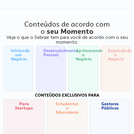
Conteúdos de acordo com
o
seu Momento
Veja o que o Sebrae tem para você de acordo com o seu
momento:
Iniciando
Desenvolvimento
Aprimorando
Expandindo
um
Pessoal
o
o
Negócio
Negócio
Negócio
CONTEÚDOS EXCLUSIVOS PARA
Para
Estudantes
Gestores
Startups
e
Públicos
Educadores