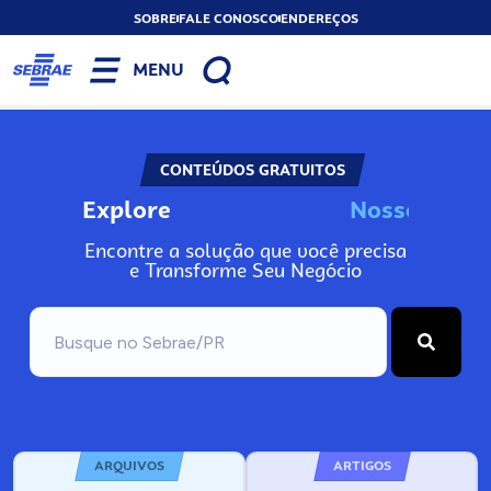
SOBRE
FALE CONOSCO
ENDEREÇOS
MENU
CONTEÚDOS GRATUITOS
Explore
N
o
s
s
o
s
A
I
n
Encontre a solução que você precisa
e Transforme Seu Negócio
ARQUIVOS
ARTIGOS