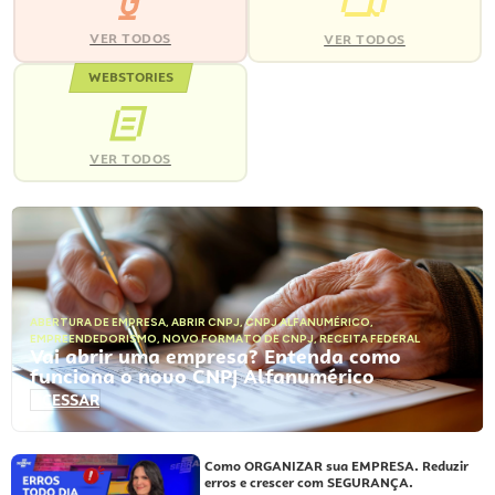
VER TODOS
VER TODOS
WEBSTORIES
VER TODOS
ABERTURA DE EMPRESA
,
ABRIR CNPJ
,
CNPJ ALFANUMÉRICO
,
EMPREENDEDORISMO
,
NOVO FORMATO DE CNPJ
,
RECEITA FEDERAL
Vai abrir uma empresa? Entenda como
funciona o novo CNPJ Alfanumérico
ACESSAR
Como ORGANIZAR sua EMPRESA. Reduzir
erros e crescer com SEGURANÇA.