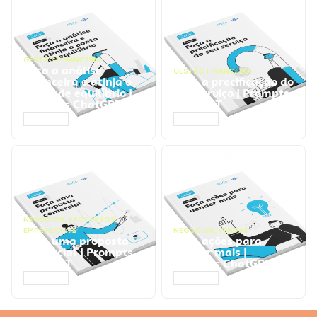
GESTÃO FINANCEIRA
Faça a análise
GESTÃO FINANCEIRA
financeira e atinja o
Faça a precificação do
ponto de equilíbrio |
seu serviço | Prompts
Prompts ChatGPT
ChatGPT
ACESSAR
ACESSAR
NEGÓCIOS
,
PROCESSOS
EMPRESARIAIS
NEGÓCIOS
,
VENDAS
Faça uma proposta
Faça ações para
comercial | Prompts
vender mais |
ChatGPT
Prompts ChatGPT
ACESSAR
ACESSAR