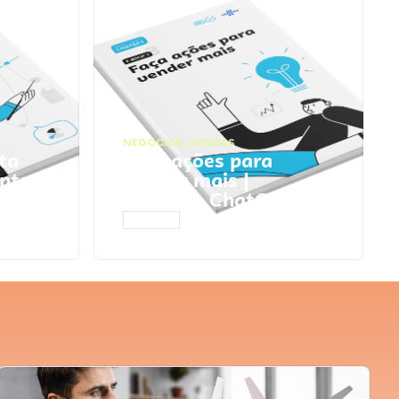
NEGÓCIOS
,
VENDAS
ta
Faça ações para
pts
vender mais |
Prompts ChatGPT
ACESSAR