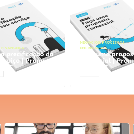
NEGÓCIOS
,
PROCESSOS
 FINANCEIRA
EMPRESARIAIS
 a precificação do
Faça uma propos
serviço | Prompts
comercial | Prom
tGPT
ChatGPT
AR
ACESSAR