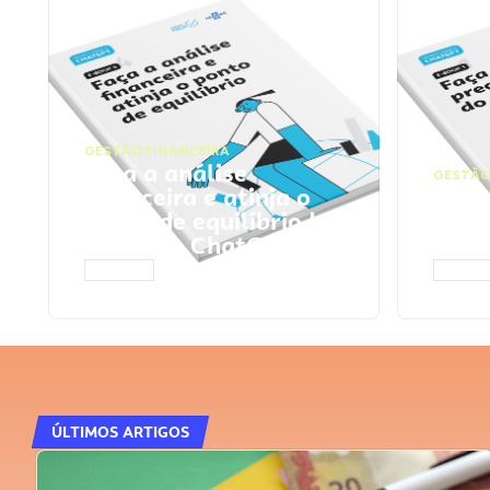
GESTÃO FINANCEIRA
Faça a análise
GESTÃO
financeira e atinja o
Faça
ponto de equilíbrio |
seu 
Prompts ChatGPT
Cha
ACESSAR
ACESS
ÚLTIMOS ARTIGOS