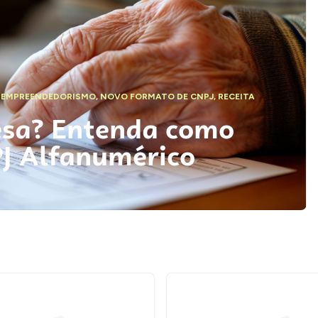
,
EMPREENDEDORISMO
,
NOVO FORMATO DE CNPJ
,
RECEITA
esa? Entenda como
PJ Alfanumérico