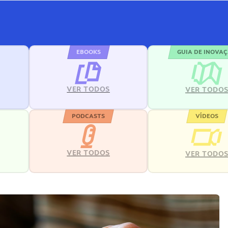
EBOOKS
GUIA DE INOVA
VER TODOS
VER TODO
PODCASTS
VÍDEOS
VER TODOS
VER TODO