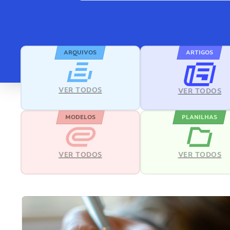
ARQUIVOS
ARTIGOS
VER TODOS
VER TODOS
MODELOS
PLANILHAS
VER TODOS
VER TODOS