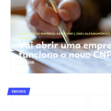
ABERTURA DE EMPRESA
,
ABRIR CNPJ
,
CNPJ ALFANUMÉRICO
FEDERAL
Vai abrir uma empr
funciona o novo CN
ACESSAR
EBOOKS