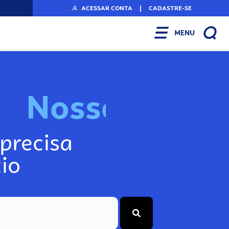
ACESSAR CONTA
|
CADASTRE-SE
MENU
N
o
s
s
o
s
I
n
f
o
g
precisa
io