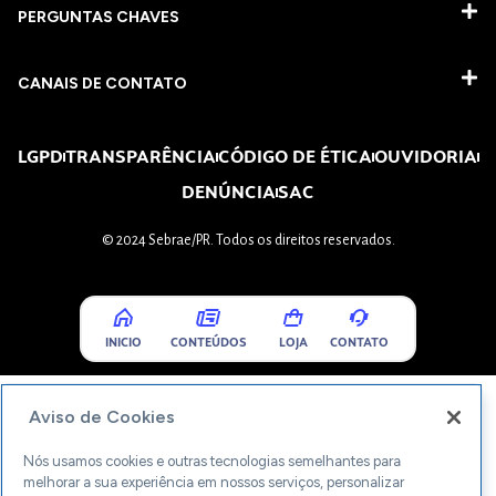
PERGUNTAS CHAVES​
CANAIS DE CONTATO
LGPD
TRANSPARÊNCIA
CÓDIGO DE ÉTICA
OUVIDORIA
DENÚNCIA
SAC
© 2024 Sebrae/PR. Todos os direitos reservados.
INICIO
CONTEÚDOS
LOJA
CONTATO
Aviso de Cookies
Nós usamos cookies e outras tecnologias semelhantes para
melhorar a sua experiência em nossos serviços, personalizar