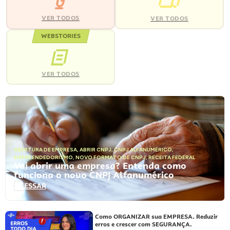
VER TODOS
VER TODOS
WEBSTORIES
VER TODOS
ABERTURA DE EMPRESA
,
ABRIR CNPJ
,
CNPJ ALFANUMÉRICO
,
EMPREENDEDORISMO
,
NOVO FORMATO DE CNPJ
,
RECEITA FEDERAL
Vai abrir uma empresa? Entenda como
funciona o novo CNPJ Alfanumérico
ACESSAR
Como ORGANIZAR sua EMPRESA. Reduzir
erros e crescer com SEGURANÇA.