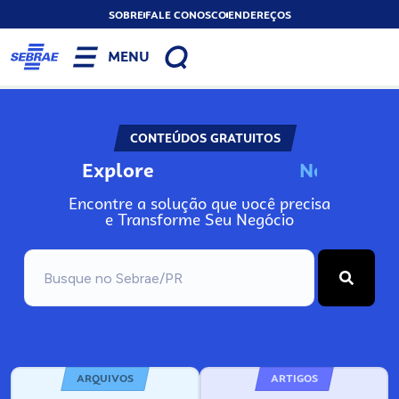
SOBRE
FALE CONOSCO
ENDEREÇOS
MENU
CONTEÚDOS GRATUITOS
Explore
N
o
s
s
o
s
A
Encontre a solução que você precisa
e Transforme Seu Negócio
ARQUIVOS
ARTIGOS