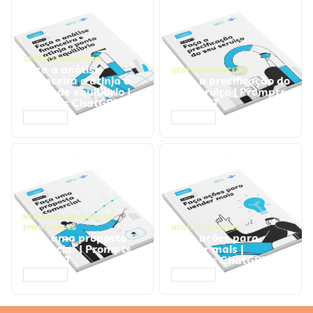
GESTÃO FINANCEIRA
Faça a análise
GESTÃO FINANCEIRA
financeira e atinja o
Faça a precificação do
ponto de equilíbrio |
seu serviço | Prompts
Prompts ChatGPT
ChatGPT
ACESSAR
ACESSAR
NEGÓCIOS
,
PROCESSOS
EMPRESARIAIS
NEGÓCIOS
,
VENDAS
Faça uma proposta
Faça ações para
comercial | Prompts
vender mais |
ChatGPT
Prompts ChatGPT
ACESSAR
ACESSAR