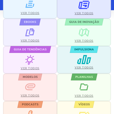
VER TODOS
VER TODOS
EBOOKS
GUIA DE INOVAÇÃO
VER TODOS
VER TODOS
GUIA DE TENDÊNCIAS
IMPULSIONA
VER TODOS
VER TODOS
MODELOS
PLANILHAS
VER TODOS
VER TODOS
PODCASTS
VÍDEOS