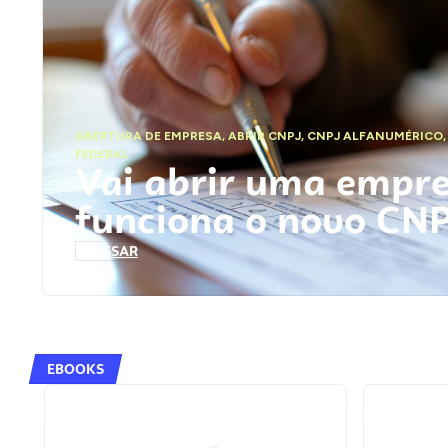
ABERTURA DE EMPRESA
,
ABRIR CNPJ
,
CNPJ ALFANUMÉRICO
FEDERAL
Vai abrir uma empr
funciona o novo CN
ACESSAR
EBOOKS