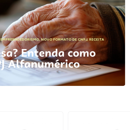
,
EMPREENDEDORISMO
,
NOVO FORMATO DE CNPJ
,
RECEITA
esa? Entenda como
PJ Alfanumérico