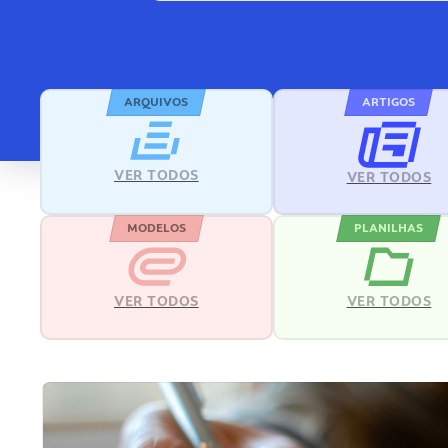
ARQUIVOS
ARTIGOS
VER TODOS
VER TODOS
MODELOS
PLANILHAS
VER TODOS
VER TODOS