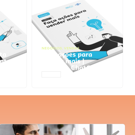
NEGÓCIOS
,
VENDAS
ta
Faça ações para
pts
vender mais |
Prompts ChatGPT
ACESSAR