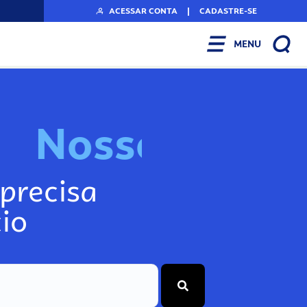
ACESSAR CONTA
|
CADASTRE-SE
MENU
N
o
s
s
o
s
I
n
f
o
g
precisa
io