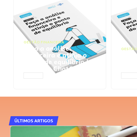
GESTÃO FINANCEIRA
Faça a análise
GESTÃO
financeira e atinja o
Faça
ponto de equilíbrio |
seu 
Prompts ChatGPT
Cha
ACESSAR
ACESS
ÚLTIMOS ARTIGOS