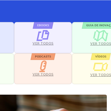
EBOOKS
GUIA DE INOVA
VER TODOS
VER TODO
PODCASTS
VÍDEOS
VER TODOS
VER TODO