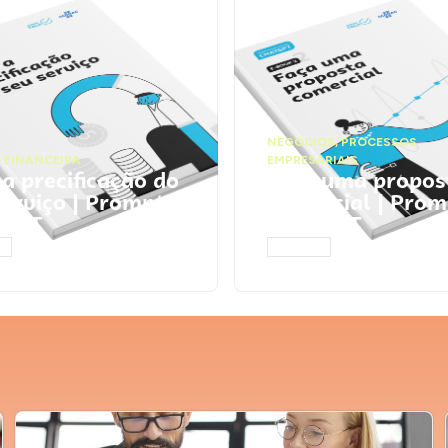
NEGÓCIOS
,
PROCESSOS
 FINANCEIRA
EMPRESARIAIS
 a precificação do
Faça uma propos
serviço | Prompts
comercial | Prom
tGPT
ChatGPT
AR
ACESSAR