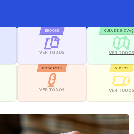
EBOOKS
GUIA DE INOVA
VER TODOS
VER TODO
PODCASTS
VÍDEOS
VER TODOS
VER TODO