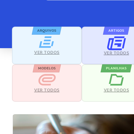
ARQUIVOS
ARTIGOS
VER TODOS
VER TODOS
MODELOS
PLANILHAS
VER TODOS
VER TODOS