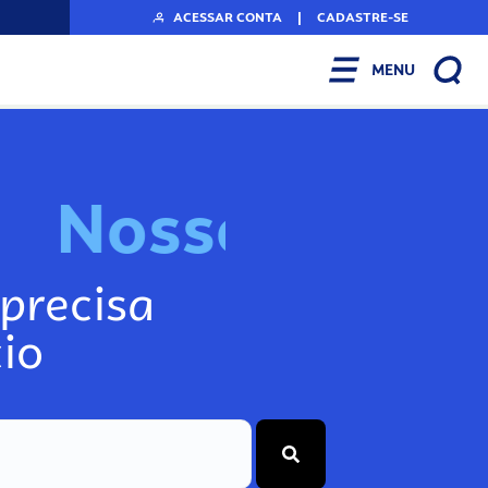
ACESSAR CONTA
|
CADASTRE-SE
MENU
N
o
s
s
o
s
I
n
f
o
g
precisa
io