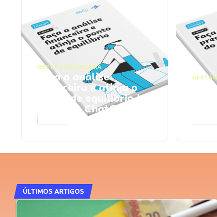
GESTÃO FINANCEIRA
Faça a análise
GESTÃO
financeira e atinja o
Faça
ponto de equilíbrio |
seu 
Prompts ChatGPT
Cha
ACESSAR
ACESS
ÚLTIMOS ARTIGOS