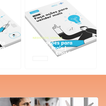
NEGÓCIOS
,
VENDAS
ta
Faça ações para
pts
vender mais |
Prompts ChatGPT
ACESSAR