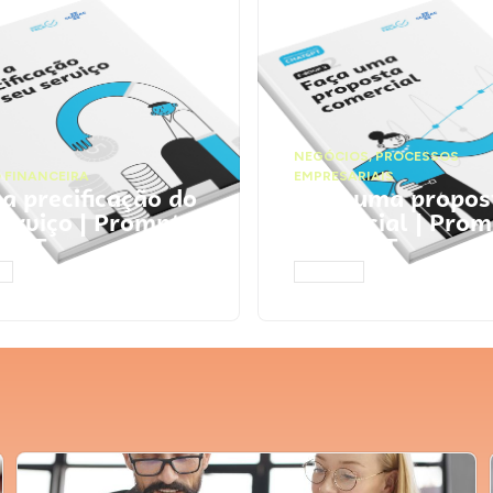
NEGÓCIOS
,
PROCESSOS
 FINANCEIRA
EMPRESARIAIS
 a precificação do
Faça uma propos
serviço | Prompts
comercial | Prom
tGPT
ChatGPT
AR
ACESSAR