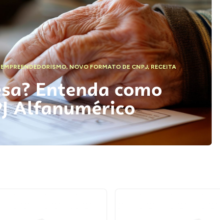
,
EMPREENDEDORISMO
,
NOVO FORMATO DE CNPJ
,
RECEITA
esa? Entenda como
PJ Alfanumérico