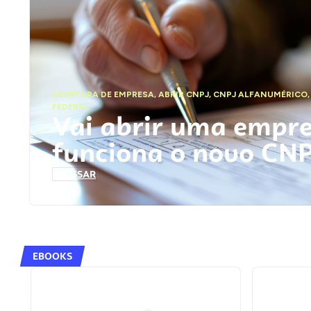
ABERTURA DE EMPRESA
,
ABRIR CNPJ
,
CNPJ ALFANUMÉRICO
FEDERAL
Vai abrir uma empr
funciona o novo CN
ACESSAR
EBOOKS