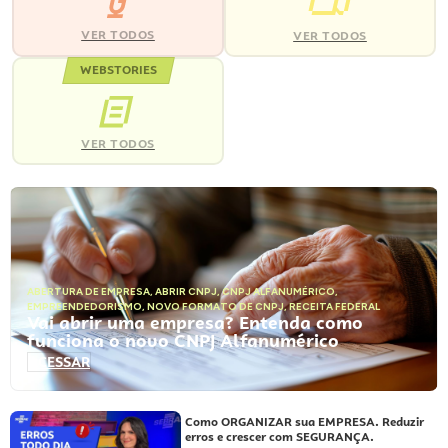
VER TODOS
VER TODOS
WEBSTORIES
VER TODOS
ABERTURA DE EMPRESA
,
ABRIR CNPJ
,
CNPJ ALFANUMÉRICO
,
EMPREENDEDORISMO
,
NOVO FORMATO DE CNPJ
,
RECEITA FEDERAL
Vai abrir uma empresa? Entenda como
funciona o novo CNPJ Alfanumérico
ACESSAR
Como ORGANIZAR sua EMPRESA. Reduzir
erros e crescer com SEGURANÇA.