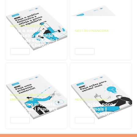
GESTÃO FINANCEIRA
Faça a análise
GESTÃO FINANCEIRA
financeira e atinja o
Faça a precificação do
ponto de equilíbrio |
seu serviço | Prompts
Prompts ChatGPT
ChatGPT
ACESSAR
ACESSAR
NEGÓCIOS
,
PROCESSOS
EMPRESARIAIS
NEGÓCIOS
,
VENDAS
Faça uma proposta
Faça ações para
comercial | Prompts
vender mais |
ChatGPT
Prompts ChatGPT
ACESSAR
ACESSAR