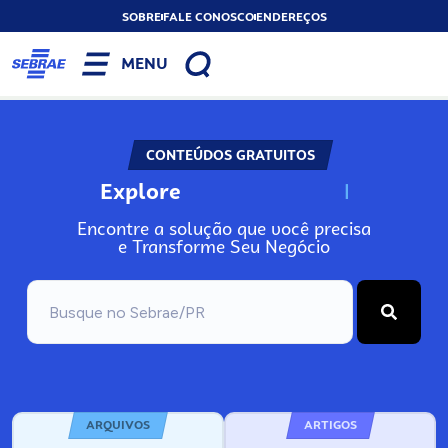
SOBRE
FALE CONOSCO
ENDEREÇOS
MENU
CONTEÚDOS GRATUITOS
Explore
N
o
s
s
o
s
A
Encontre a solução que você precisa
e Transforme Seu Negócio
ARQUIVOS
ARTIGOS