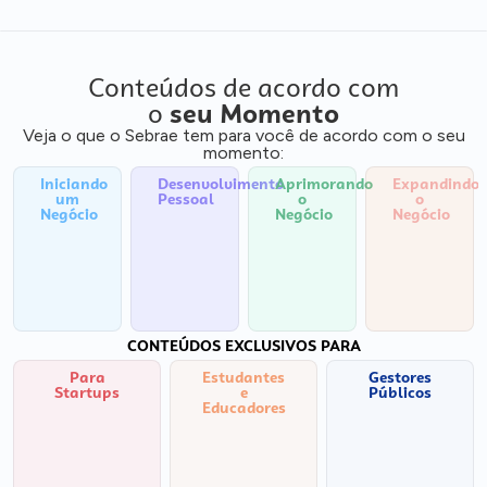
Conteúdos de acordo com
o
seu Momento
Veja o que o Sebrae tem para você de acordo com o seu
momento:
Iniciando
Desenvolvimento
Aprimorando
Expandindo
um
Pessoal
o
o
Negócio
Negócio
Negócio
CONTEÚDOS EXCLUSIVOS PARA
Para
Estudantes
Gestores
Startups
e
Públicos
Educadores