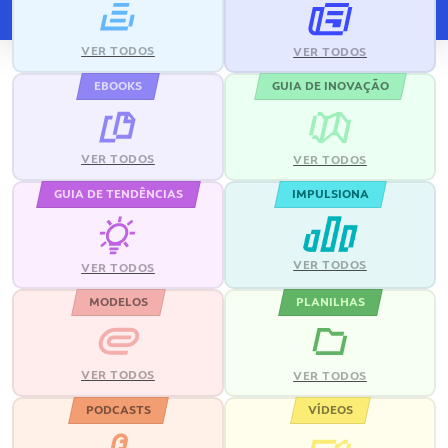
VER TODOS
VER TODOS
EBOOKS
GUIA DE INOVAÇÃO
VER TODOS
VER TODOS
GUIA DE TENDÊNCIAS
IMPULSIONA
VER TODOS
VER TODOS
MODELOS
PLANILHAS
VER TODOS
VER TODOS
PODCASTS
VÍDEOS