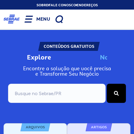
SOBRE
FALE CONOSCO
ENDEREÇOS
MENU
CONTEÚDOS GRATUITOS
Explore
N
o
s
s
o
s
A
Encontre a solução que você precisa
e Transforme Seu Negócio
ARQUIVOS
ARTIGOS