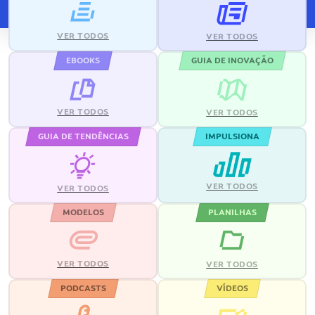
VER TODOS
VER TODOS
EBOOKS
GUIA DE INOVAÇÃO
VER TODOS
VER TODOS
GUIA DE TENDÊNCIAS
IMPULSIONA
VER TODOS
VER TODOS
MODELOS
PLANILHAS
VER TODOS
VER TODOS
PODCASTS
VÍDEOS