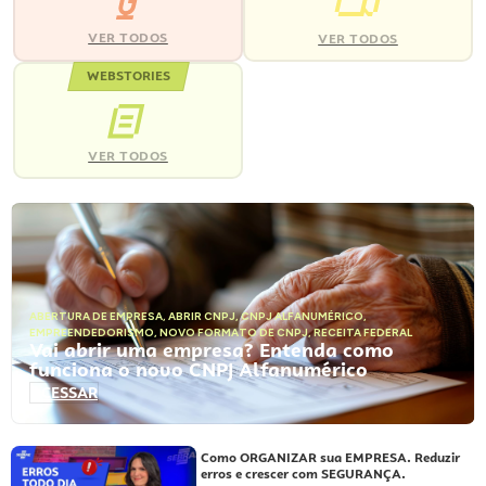
VER TODOS
VER TODOS
WEBSTORIES
VER TODOS
ABERTURA DE EMPRESA
,
ABRIR CNPJ
,
CNPJ ALFANUMÉRICO
,
EMPREENDEDORISMO
,
NOVO FORMATO DE CNPJ
,
RECEITA FEDERAL
Vai abrir uma empresa? Entenda como
funciona o novo CNPJ Alfanumérico
ACESSAR
Como ORGANIZAR sua EMPRESA. Reduzir
erros e crescer com SEGURANÇA.