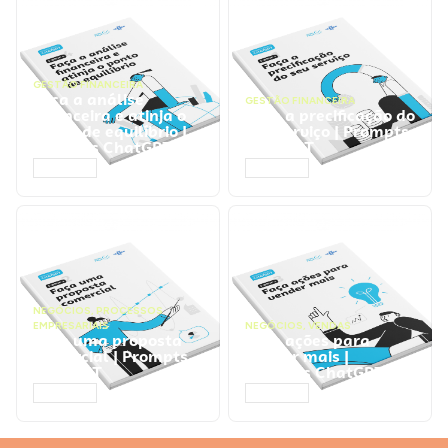
GESTÃO FINANCEIRA
Faça a análise
GESTÃO FINANCEIRA
financeira e atinja o
Faça a precificação do
ponto de equilíbrio |
seu serviço | Prompts
Prompts ChatGPT
ChatGPT
ACESSAR
ACESSAR
NEGÓCIOS
,
PROCESSOS
EMPRESARIAIS
NEGÓCIOS
,
VENDAS
Faça uma proposta
Faça ações para
comercial | Prompts
vender mais |
ChatGPT
Prompts ChatGPT
ACESSAR
ACESSAR