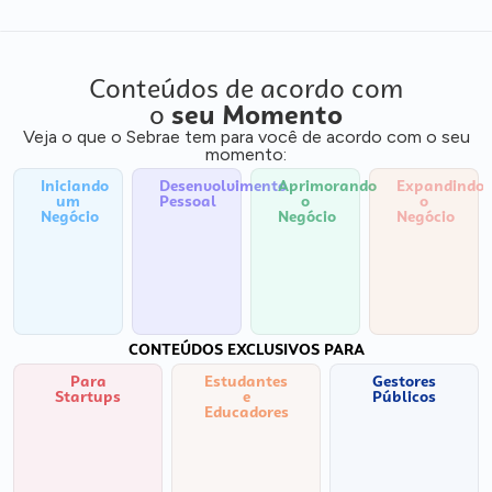
Conteúdos de acordo com
o
seu Momento
Veja o que o Sebrae tem para você de acordo com o seu
momento:
Iniciando
Desenvolvimento
Aprimorando
Expandindo
um
Pessoal
o
o
Negócio
Negócio
Negócio
CONTEÚDOS EXCLUSIVOS PARA
Para
Estudantes
Gestores
Startups
e
Públicos
Educadores