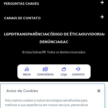
PERGUNTAS CHAVES​
CANAIS DE CONTATO
LGPD
TRANSPARÊNCIA
CÓDIGO DE ÉTICA
OUVIDORIA
DENÚNCIA
SAC
© 2024 Sebrae/PR. Todos os direitos reservados.
INICIO
CONTEÚDOS
LOJA
CONTATO
Aviso de Cookies
Nós usamos cookies e outras tecnologias semelhantes para
melhorar a sua experiência em nossos serviços, personalizar