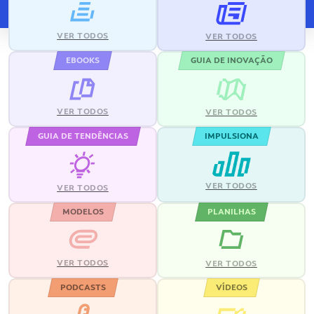
VER TODOS
VER TODOS
EBOOKS
GUIA DE INOVAÇÃO
VER TODOS
VER TODOS
GUIA DE TENDÊNCIAS
IMPULSIONA
VER TODOS
VER TODOS
MODELOS
PLANILHAS
VER TODOS
VER TODOS
PODCASTS
VÍDEOS