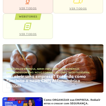
VER TODOS
VER TODOS
WEBSTORIES
VER TODOS
ABERTURA DE EMPRESA
,
ABRIR CNPJ
,
CNPJ ALFANUMÉRICO
,
EMPREENDEDORISMO
,
NOVO FORMATO DE CNPJ
,
RECEITA FEDERAL
Vai abrir uma empresa? Entenda como
funciona o novo CNPJ Alfanumérico
ACESSAR
Como ORGANIZAR sua EMPRESA. Reduzir
erros e crescer com SEGURANÇA.