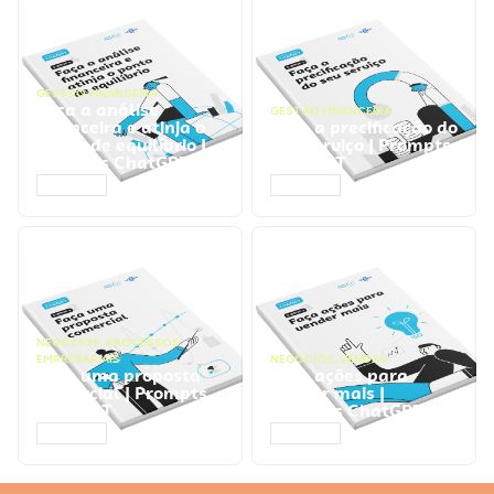
GESTÃO FINANCEIRA
Faça a análise
GESTÃO FINANCEIRA
financeira e atinja o
Faça a precificação do
ponto de equilíbrio |
seu serviço | Prompts
Prompts ChatGPT
ChatGPT
ACESSAR
ACESSAR
NEGÓCIOS
,
PROCESSOS
EMPRESARIAIS
NEGÓCIOS
,
VENDAS
Faça uma proposta
Faça ações para
comercial | Prompts
vender mais |
ChatGPT
Prompts ChatGPT
ACESSAR
ACESSAR