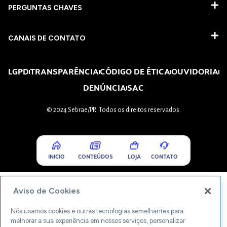
PERGUNTAS CHAVES​
CANAIS DE CONTATO
LGPD
TRANSPARÊNCIA
CÓDIGO DE ÉTICA
OUVIDORIA
DENÚNCIA
SAC
© 2024 Sebrae/PR. Todos os direitos reservados.
INICIO
CONTEÚDOS
LOJA
CONTATO
Aviso de Cookies
Nós usamos cookies e outras tecnologias semelhantes para
melhorar a sua experiência em nossos serviços, personalizar