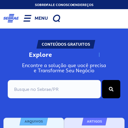
SOBRE
FALE CONOSCO
ENDEREÇOS
MENU
CONTEÚDOS GRATUITOS
Explore
N
o
s
s
o
s
A
Encontre a solução que você precisa
e Transforme Seu Negócio
ARQUIVOS
ARTIGOS