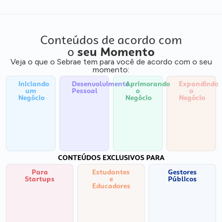
Conteúdos de acordo com
o
seu Momento
Veja o que o Sebrae tem para você de acordo com o seu
momento:
Iniciando
Desenvolvimento
Aprimorando
Expandindo
um
Pessoal
o
o
Negócio
Negócio
Negócio
CONTEÚDOS EXCLUSIVOS PARA
Para
Estudantes
Gestores
Startups
e
Públicos
Educadores