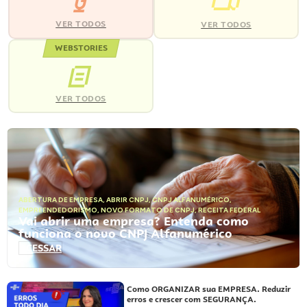
VER TODOS
VER TODOS
WEBSTORIES
VER TODOS
ABERTURA DE EMPRESA
,
ABRIR CNPJ
,
CNPJ ALFANUMÉRICO
,
EMPREENDEDORISMO
,
NOVO FORMATO DE CNPJ
,
RECEITA FEDERAL
Vai abrir uma empresa? Entenda como
funciona o novo CNPJ Alfanumérico
ACESSAR
Como ORGANIZAR sua EMPRESA. Reduzir
erros e crescer com SEGURANÇA.