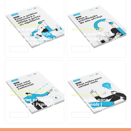
GESTÃO FINANCEIRA
Faça a análise
GESTÃO FINANCEIRA
financeira e atinja o
Faça a precificação do
ponto de equilíbrio |
seu serviço | Prompts
Prompts ChatGPT
ChatGPT
ACESSAR
ACESSAR
NEGÓCIOS
,
PROCESSOS
EMPRESARIAIS
NEGÓCIOS
,
VENDAS
Faça uma proposta
Faça ações para
comercial | Prompts
vender mais |
ChatGPT
Prompts ChatGPT
ACESSAR
ACESSAR