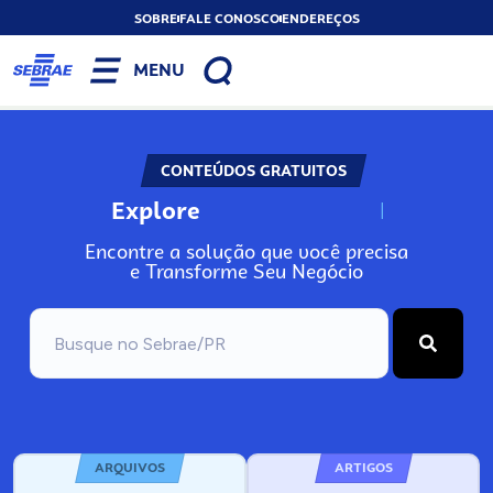
SOBRE
FALE CONOSCO
ENDEREÇOS
MENU
CONTEÚDOS GRATUITOS
Explore
N
o
s
s
o
s
A
Encontre a solução que você precisa
e Transforme Seu Negócio
ARQUIVOS
ARTIGOS