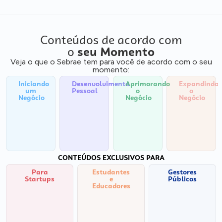
Conteúdos de acordo com
o
seu Momento
Veja o que o Sebrae tem para você de acordo com o seu
momento:
Iniciando
Desenvolvimento
Aprimorando
Expandindo
um
Pessoal
o
o
Negócio
Negócio
Negócio
CONTEÚDOS EXCLUSIVOS PARA
Para
Estudantes
Gestores
Startups
e
Públicos
Educadores