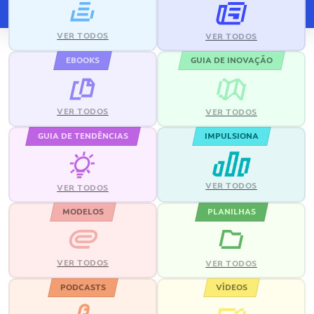
VER TODOS
VER TODOS
EBOOKS
GUIA DE INOVAÇÃO
VER TODOS
VER TODOS
GUIA DE TENDÊNCIAS
IMPULSIONA
VER TODOS
VER TODOS
MODELOS
PLANILHAS
VER TODOS
VER TODOS
PODCASTS
VÍDEOS