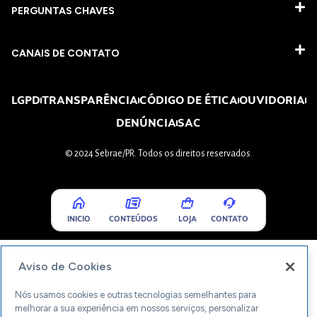
PERGUNTAS CHAVES​
CANAIS DE CONTATO
LGPD
TRANSPARÊNCIA
CÓDIGO DE ÉTICA
OUVIDORIA
DENÚNCIA
SAC
© 2024 Sebrae/PR. Todos os direitos reservados.
INICIO
CONTEÚDOS
LOJA
CONTATO
Aviso de Cookies
Nós usamos cookies e outras tecnologias semelhantes para
melhorar a sua experiência em nossos serviços, personalizar