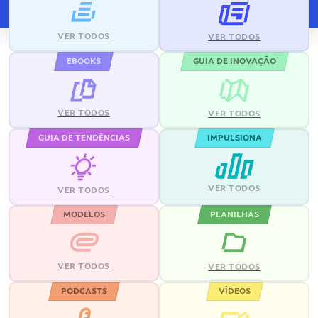
VER TODOS
VER TODOS
EBOOKS
GUIA DE INOVAÇÃO
VER TODOS
VER TODOS
GUIA DE TENDÊNCIAS
IMPULSIONA
VER TODOS
VER TODOS
MODELOS
PLANILHAS
VER TODOS
VER TODOS
PODCASTS
VÍDEOS