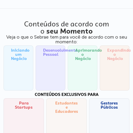
Conteúdos de acordo com
o
seu Momento
Veja o que o Sebrae tem para você de acordo com o seu
momento:
Iniciando
Desenvolvimento
Aprimorando
Expandindo
um
Pessoal
o
o
Negócio
Negócio
Negócio
CONTEÚDOS EXCLUSIVOS PARA
Para
Estudantes
Gestores
Startups
e
Públicos
Educadores