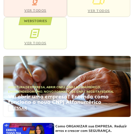
VER TODOS
VER TODOS
WEBSTORIES
VER TODOS
ABERTURA DE EMPRESA
,
ABRIR CNPJ
,
CNPJ ALFANUMÉRICO
,
EMPREENDEDORISMO
,
NOVO FORMATO DE CNPJ
,
RECEITA FEDERAL
Vai abrir uma empresa? Entenda como
funciona o novo CNPJ Alfanumérico
ACESSAR
Como ORGANIZAR sua EMPRESA. Reduzir
erros e crescer com SEGURANÇA.