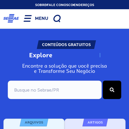
SOBRE
FALE CONOSCO
ENDEREÇOS
MENU
CONTEÚDOS GRATUITOS
Explore
N
o
s
s
o
s
A
Encontre a solução que você precisa
e Transforme Seu Negócio
ARQUIVOS
ARTIGOS