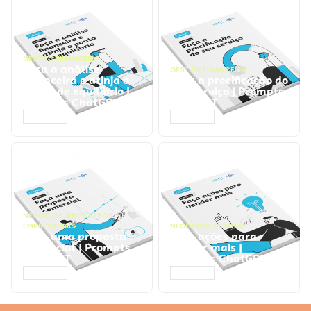
GESTÃO FINANCEIRA
Faça a análise
GESTÃO FINANCEIRA
financeira e atinja o
Faça a precificação do
ponto de equilíbrio |
seu serviço | Prompts
Prompts ChatGPT
ChatGPT
ACESSAR
ACESSAR
NEGÓCIOS
,
PROCESSOS
EMPRESARIAIS
NEGÓCIOS
,
VENDAS
Faça uma proposta
Faça ações para
comercial | Prompts
vender mais |
ChatGPT
Prompts ChatGPT
ACESSAR
ACESSAR