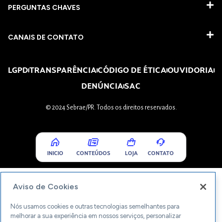
PERGUNTAS CHAVES​
CANAIS DE CONTATO
LGPD
TRANSPARÊNCIA
CÓDIGO DE ÉTICA
OUVIDORIA
DENÚNCIA
SAC
© 2024 Sebrae/PR. Todos os direitos reservados.
INICIO
CONTEÚDOS
LOJA
CONTATO
Aviso de Cookies
Nós usamos cookies e outras tecnologias semelhantes para
melhorar a sua experiência em nossos serviços, personalizar