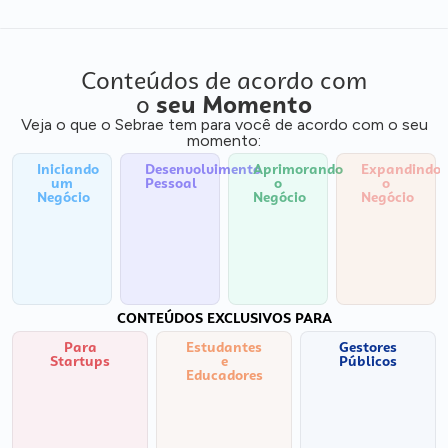
Conteúdos de acordo com
o
seu Momento
Veja o que o Sebrae tem para você de acordo com o seu
momento:
Iniciando
Desenvolvimento
Aprimorando
Expandindo
um
Pessoal
o
o
Negócio
Negócio
Negócio
CONTEÚDOS EXCLUSIVOS PARA
Para
Estudantes
Gestores
Startups
e
Públicos
Educadores