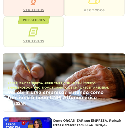
VER TODOS
VER TODOS
WEBSTORIES
VER TODOS
ABERTURA DE EMPRESA
,
ABRIR CNPJ
,
CNPJ ALFANUMÉRICO
,
EMPREENDEDORISMO
,
NOVO FORMATO DE CNPJ
,
RECEITA FEDERAL
Vai abrir uma empresa? Entenda como
funciona o novo CNPJ Alfanumérico
ACESSAR
Como ORGANIZAR sua EMPRESA. Reduzir
erros e crescer com SEGURANÇA.