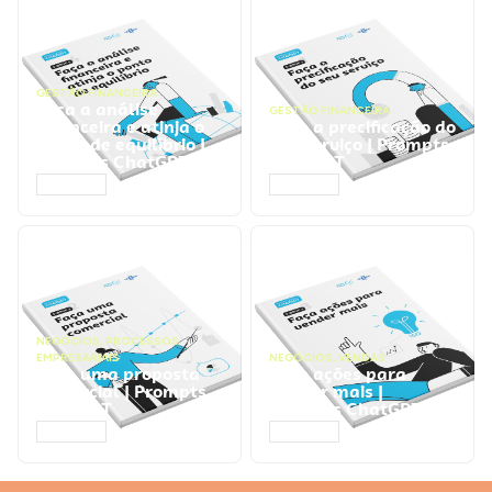
GESTÃO FINANCEIRA
Faça a análise
GESTÃO FINANCEIRA
financeira e atinja o
Faça a precificação do
ponto de equilíbrio |
seu serviço | Prompts
Prompts ChatGPT
ChatGPT
ACESSAR
ACESSAR
NEGÓCIOS
,
PROCESSOS
EMPRESARIAIS
NEGÓCIOS
,
VENDAS
Faça uma proposta
Faça ações para
comercial | Prompts
vender mais |
ChatGPT
Prompts ChatGPT
ACESSAR
ACESSAR