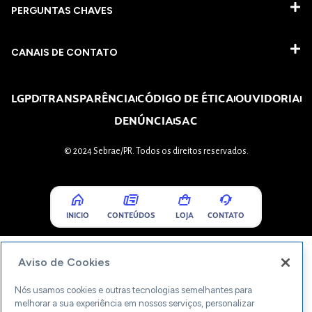
PERGUNTAS CHAVES​
CANAIS DE CONTATO
LGPD
TRANSPARÊNCIA
CÓDIGO DE ÉTICA
OUVIDORIA
DENÚNCIA
SAC
© 2024 Sebrae/PR. Todos os direitos reservados.
INICIO
CONTEÚDOS
LOJA
CONTATO
Aviso de Cookies
Nós usamos cookies e outras tecnologias semelhantes para
melhorar a sua experiência em nossos serviços, personalizar