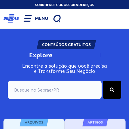
SOBRE
FALE CONOSCO
ENDEREÇOS
MENU
CONTEÚDOS GRATUITOS
Explore
N
o
s
s
o
s
A
Encontre a solução que você precisa
e Transforme Seu Negócio
ARQUIVOS
ARTIGOS