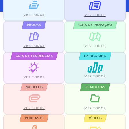
VER TODOS
VER TODOS
EBOOKS
GUIA DE INOVAÇÃO
VER TODOS
VER TODOS
GUIA DE TENDÊNCIAS
IMPULSIONA
VER TODOS
VER TODOS
MODELOS
PLANILHAS
VER TODOS
VER TODOS
PODCASTS
VÍDEOS