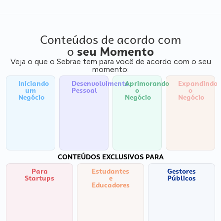
Conteúdos de acordo com
o
seu Momento
Veja o que o Sebrae tem para você de acordo com o seu
momento:
Iniciando
Desenvolvimento
Aprimorando
Expandindo
um
Pessoal
o
o
Negócio
Negócio
Negócio
CONTEÚDOS EXCLUSIVOS PARA
Para
Estudantes
Gestores
Startups
e
Públicos
Educadores