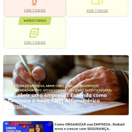
VER TODOS
VER TODOS
WEBSTORIES
VER TODOS
ABERTURA DE EMPRESA
,
ABRIR CNPJ
,
CNPJ ALFANUMÉRICO
,
EMPREENDEDORISMO
,
NOVO FORMATO DE CNPJ
,
RECEITA FEDERAL
Vai abrir uma empresa? Entenda como
funciona o novo CNPJ Alfanumérico
ACESSAR
Como ORGANIZAR sua EMPRESA. Reduzir
erros e crescer com SEGURANÇA.