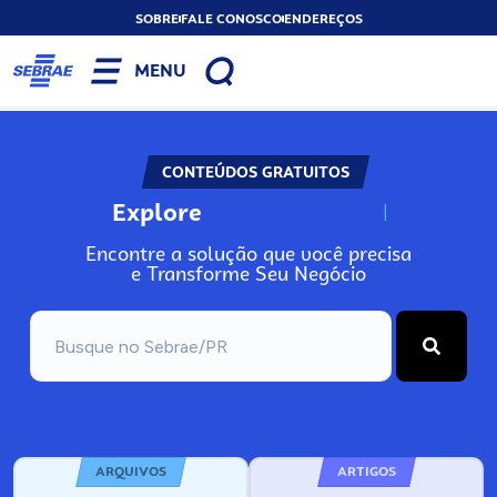
SOBRE
FALE CONOSCO
ENDEREÇOS
MENU
CONTEÚDOS GRATUITOS
Explore
N
o
s
s
o
s
A
Encontre a solução que você precisa
e Transforme Seu Negócio
ARQUIVOS
ARTIGOS