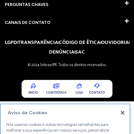
PERGUNTAS CHAVES​
CANAIS DE CONTATO
LGPD
TRANSPARÊNCIA
CÓDIGO DE ÉTICA
OUVIDORIA
DENÚNCIA
SAC
© 2024 Sebrae/PR. Todos os direitos reservados.
INICIO
CONTEÚDOS
LOJA
CONTATO
Aviso de Cookies
Nós usamos cookies e outras tecnologias semelhantes para
melhorar a sua experiência em nossos serviços, personalizar