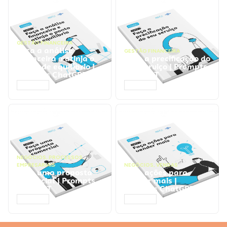
GESTÃO FINANCEIRA
Faça a análise
GESTÃO FINANCEIRA
financeira e atinja o
Faça a precificação do
ponto de equilíbrio |
seu serviço | Prompts
Prompts ChatGPT
ChatGPT
ACESSAR
ACESSAR
NEGÓCIOS
,
PROCESSOS
EMPRESARIAIS
NEGÓCIOS
,
VENDAS
Faça uma proposta
Faça ações para
comercial | Prompts
vender mais |
ChatGPT
Prompts ChatGPT
ACESSAR
ACESSAR