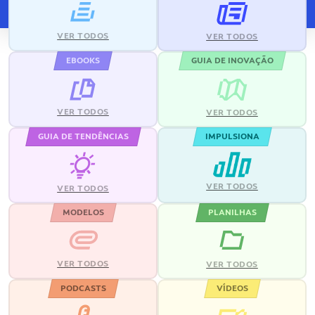
VER TODOS
VER TODOS
EBOOKS
GUIA DE INOVAÇÃO
VER TODOS
VER TODOS
GUIA DE TENDÊNCIAS
IMPULSIONA
VER TODOS
VER TODOS
MODELOS
PLANILHAS
VER TODOS
VER TODOS
PODCASTS
VÍDEOS