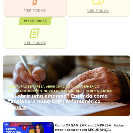
VER TODOS
VER TODOS
WEBSTORIES
VER TODOS
ABERTURA DE EMPRESA
,
ABRIR CNPJ
,
CNPJ ALFANUMÉRICO
,
EMPREENDEDORISMO
,
NOVO FORMATO DE CNPJ
,
RECEITA FEDERAL
Vai abrir uma empresa? Entenda como
funciona o novo CNPJ Alfanumérico
ACESSAR
Como ORGANIZAR sua EMPRESA. Reduzir
erros e crescer com SEGURANÇA.