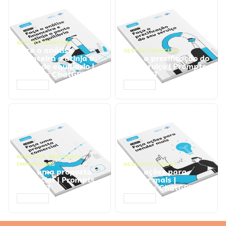
GESTÃO FINANCEIRA
Faça a análise
GESTÃO FINANCEIRA
financeira e atinja o
Faça a precificação do
ponto de equilíbrio |
seu serviço | Prompts
Prompts ChatGPT
ChatGPT
ACESSAR
ACESSAR
NEGÓCIOS
,
PROCESSOS
EMPRESARIAIS
NEGÓCIOS
,
VENDAS
Faça uma proposta
Faça ações para
comercial | Prompts
vender mais |
ChatGPT
Prompts ChatGPT
ACESSAR
ACESSAR