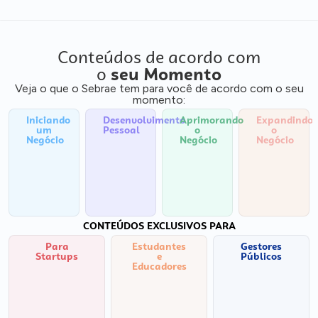
Conteúdos de acordo com
o
seu Momento
Veja o que o Sebrae tem para você de acordo com o seu
momento:
Iniciando
Desenvolvimento
Aprimorando
Expandindo
um
Pessoal
o
o
Negócio
Negócio
Negócio
CONTEÚDOS EXCLUSIVOS PARA
Para
Estudantes
Gestores
Startups
e
Públicos
Educadores