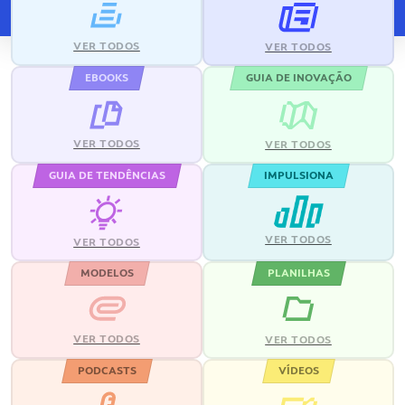
VER TODOS
VER TODOS
EBOOKS
GUIA DE INOVAÇÃO
VER TODOS
VER TODOS
GUIA DE TENDÊNCIAS
IMPULSIONA
VER TODOS
VER TODOS
MODELOS
PLANILHAS
VER TODOS
VER TODOS
PODCASTS
VÍDEOS