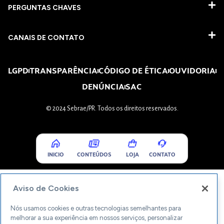
PERGUNTAS CHAVES​
CANAIS DE CONTATO
LGPD
TRANSPARÊNCIA
CÓDIGO DE ÉTICA
OUVIDORIA
DENÚNCIA
SAC
© 2024 Sebrae/PR. Todos os direitos reservados.
INICIO
CONTEÚDOS
LOJA
CONTATO
Aviso de Cookies
Nós usamos cookies e outras tecnologias semelhantes para
melhorar a sua experiência em nossos serviços, personalizar