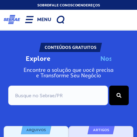
SOBRE
FALE CONOSCO
ENDEREÇOS
MENU
CONTEÚDOS GRATUITOS
Explore
N
o
s
s
o
s
A
Encontre a solução que você precisa
e Transforme Seu Negócio
ARQUIVOS
ARTIGOS