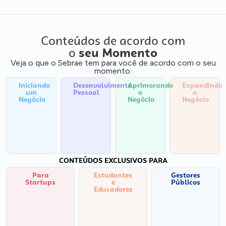
Conteúdos de acordo com
o
seu Momento
Veja o que o Sebrae tem para você de acordo com o seu
momento:
Iniciando
Desenvolvimento
Aprimorando
Expandindo
um
Pessoal
o
o
Negócio
Negócio
Negócio
CONTEÚDOS EXCLUSIVOS PARA
Para
Estudantes
Gestores
Startups
e
Públicos
Educadores