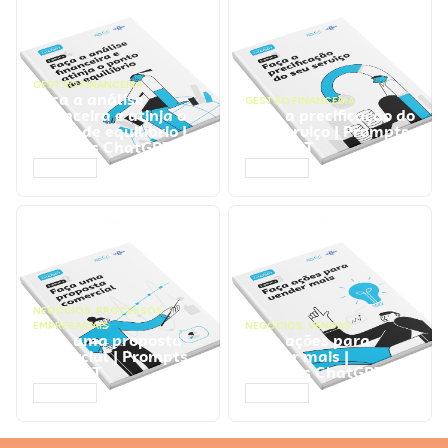
GESTÃO FINANCEIRA
Faça a análise
GESTÃO FINANCEIRA
financeira e atinja o
Faça a precificação do
ponto de equilíbrio |
seu serviço | Prompts
Prompts ChatGPT
ChatGPT
ACESSAR
ACESSAR
NEGÓCIOS
,
PROCESSOS
EMPRESARIAIS
NEGÓCIOS
,
VENDAS
Faça uma proposta
Faça ações para
comercial | Prompts
vender mais |
ChatGPT
Prompts ChatGPT
ACESSAR
ACESSAR