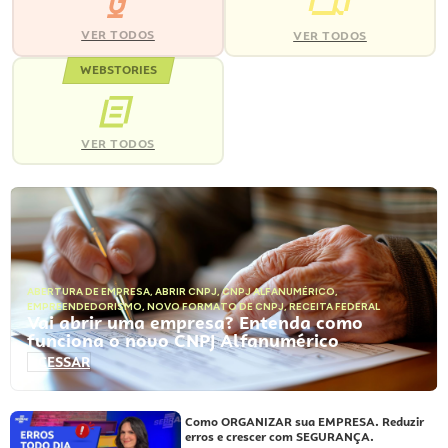
VER TODOS
VER TODOS
WEBSTORIES
VER TODOS
ABERTURA DE EMPRESA
,
ABRIR CNPJ
,
CNPJ ALFANUMÉRICO
,
EMPREENDEDORISMO
,
NOVO FORMATO DE CNPJ
,
RECEITA FEDERAL
Vai abrir uma empresa? Entenda como
funciona o novo CNPJ Alfanumérico
ACESSAR
Como ORGANIZAR sua EMPRESA. Reduzir
erros e crescer com SEGURANÇA.