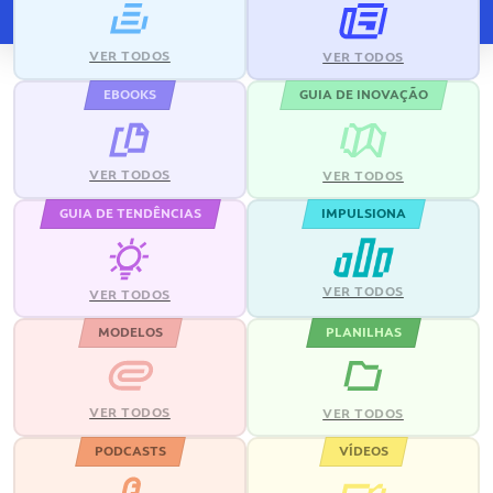
VER TODOS
VER TODOS
EBOOKS
GUIA DE INOVAÇÃO
VER TODOS
VER TODOS
GUIA DE TENDÊNCIAS
IMPULSIONA
VER TODOS
VER TODOS
MODELOS
PLANILHAS
VER TODOS
VER TODOS
PODCASTS
VÍDEOS