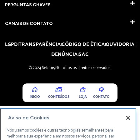
PERGUNTAS CHAVES​
CANAIS DE CONTATO
LGPD
TRANSPARÊNCIA
CÓDIGO DE ÉTICA
OUVIDORIA
DENÚNCIA
SAC
© 2024 Sebrae/PR. Todos os direitos reservados.
INICIO
CONTEÚDOS
LOJA
CONTATO
Aviso de Cookies
Nós usamos cookies e outras tecnologias semelhantes para
melhorar a sua experiência em nossos serviços, personalizar