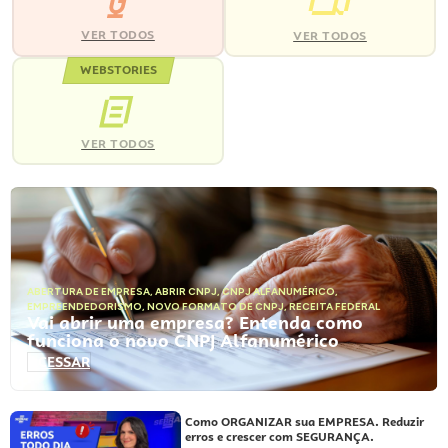
VER TODOS
VER TODOS
WEBSTORIES
VER TODOS
ABERTURA DE EMPRESA
,
ABRIR CNPJ
,
CNPJ ALFANUMÉRICO
,
EMPREENDEDORISMO
,
NOVO FORMATO DE CNPJ
,
RECEITA FEDERAL
Vai abrir uma empresa? Entenda como
funciona o novo CNPJ Alfanumérico
ACESSAR
Como ORGANIZAR sua EMPRESA. Reduzir
erros e crescer com SEGURANÇA.