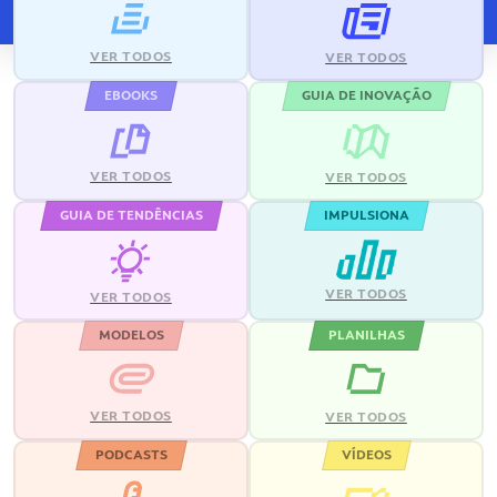
VER TODOS
VER TODOS
EBOOKS
GUIA DE INOVAÇÃO
VER TODOS
VER TODOS
GUIA DE TENDÊNCIAS
IMPULSIONA
VER TODOS
VER TODOS
MODELOS
PLANILHAS
VER TODOS
VER TODOS
PODCASTS
VÍDEOS