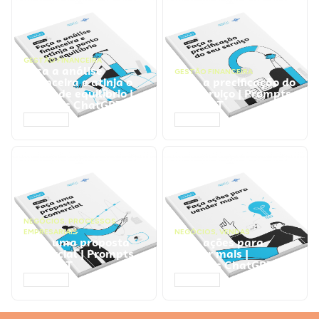
GESTÃO FINANCEIRA
Faça a análise
GESTÃO FINANCEIRA
financeira e atinja o
Faça a precificação do
ponto de equilíbrio |
seu serviço | Prompts
Prompts ChatGPT
ChatGPT
ACESSAR
ACESSAR
NEGÓCIOS
,
PROCESSOS
EMPRESARIAIS
NEGÓCIOS
,
VENDAS
Faça uma proposta
Faça ações para
comercial | Prompts
vender mais |
ChatGPT
Prompts ChatGPT
ACESSAR
ACESSAR