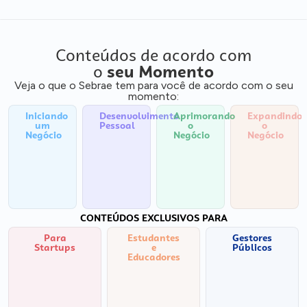
Conteúdos de acordo com
o
seu Momento
Veja o que o Sebrae tem para você de acordo com o seu
momento:
Iniciando
Desenvolvimento
Aprimorando
Expandindo
um
Pessoal
o
o
Negócio
Negócio
Negócio
CONTEÚDOS EXCLUSIVOS PARA
Para
Estudantes
Gestores
Startups
e
Públicos
Educadores