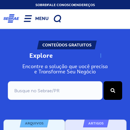
SOBRE
FALE CONOSCO
ENDEREÇOS
MENU
CONTEÚDOS GRATUITOS
Explore
N
o
s
s
o
s
A
Encontre a solução que você precisa
e Transforme Seu Negócio
ARQUIVOS
ARTIGOS