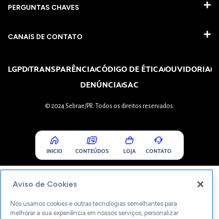
PERGUNTAS CHAVES​
CANAIS DE CONTATO
LGPD
TRANSPARÊNCIA
CÓDIGO DE ÉTICA
OUVIDORIA
DENÚNCIA
SAC
© 2024 Sebrae/PR. Todos os direitos reservados.
INICIO
CONTEÚDOS
LOJA
CONTATO
Aviso de Cookies
Nós usamos cookies e outras tecnologias semelhantes para
melhorar a sua experiência em nossos serviços, personalizar