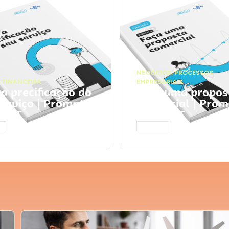
NEGÓCIOS
,
PROCESSOS
 FINANCEIRA
EMPRESARIAIS
 a precificação do
Faça uma propos
serviço | Prompts
comercial | Prom
tGPT
ChatGPT
AR
ACESSAR