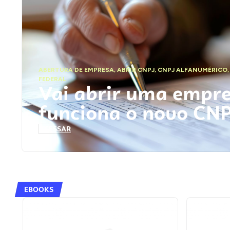
ABERTURA DE EMPRESA
,
ABRIR CNPJ
,
CNPJ ALFANUMÉRICO
FEDERAL
Vai abrir uma empr
funciona o novo CN
ACESSAR
EBOOKS