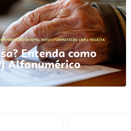
,
EMPREENDEDORISMO
,
NOVO FORMATO DE CNPJ
,
RECEITA
esa? Entenda como
PJ Alfanumérico