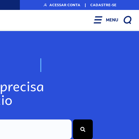
ACESSAR CONTA
|
CADASTRE-SE
MENU
N
o
s
s
o
s
A
r
precisa
io