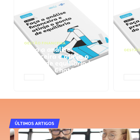
GESTÃO FINANCEIRA
Faça a análise
GESTÃO
financeira e atinja o
Faça
ponto de equilíbrio |
seu 
Prompts ChatGPT
Cha
ACESSAR
ACESS
ÚLTIMOS ARTIGOS