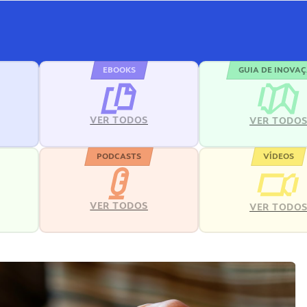
EBOOKS
GUIA DE INOVA
VER TODOS
VER TODO
PODCASTS
VÍDEOS
VER TODOS
VER TODO