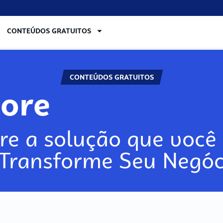
CONTEÚDOS GRATUITOS
CONTEÚDOS GRATUITOS
lore
re a solução que você 
 Transforme Seu Negóc