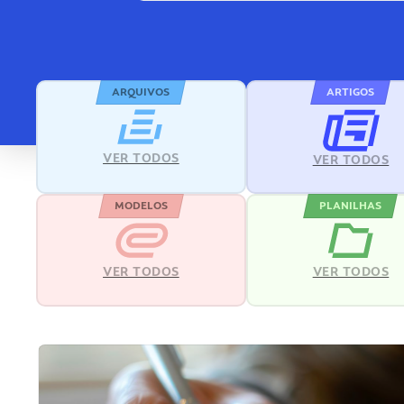
ARQUIVOS
ARTIGOS
VER TODOS
VER TODOS
MODELOS
PLANILHAS
VER TODOS
VER TODOS