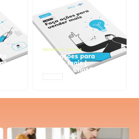
NEGÓCIOS
,
VENDAS
ta
Faça ações para
pts
vender mais |
Prompts ChatGPT
ACESSAR