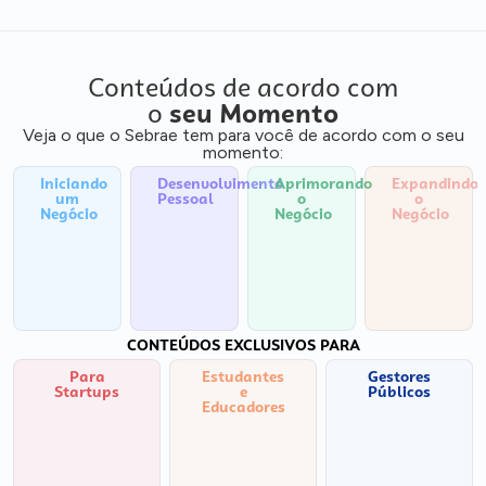
Conteúdos de acordo com
o
seu Momento
Veja o que o Sebrae tem para você de acordo com o seu
momento:
Iniciando
Desenvolvimento
Aprimorando
Expandindo
um
Pessoal
o
o
Negócio
Negócio
Negócio
CONTEÚDOS EXCLUSIVOS PARA
Para
Estudantes
Gestores
Startups
e
Públicos
Educadores