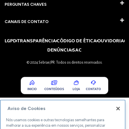
PERGUNTAS CHAVES​
CANAIS DE CONTATO
LGPD
TRANSPARÊNCIA
CÓDIGO DE ÉTICA
OUVIDORIA
DENÚNCIA
SAC
© 2024 Sebrae/PR. Todos os direitos reservados.
INICIO
CONTEÚDOS
LOJA
CONTATO
Aviso de Cookies
Nós usamos cookies e outras tecnologias semelhantes para
melhorar a sua experiência em nossos serviços, personalizar