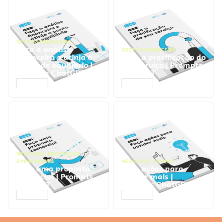
GESTÃO FINANCEIRA
Faça a análise
GESTÃO FINANCEIRA
financeira e atinja o
Faça a precificação do
ponto de equilíbrio |
seu serviço | Prompts
Prompts ChatGPT
ChatGPT
ACESSAR
ACESSAR
NEGÓCIOS
,
PROCESSOS
EMPRESARIAIS
NEGÓCIOS
,
VENDAS
Faça uma proposta
Faça ações para
comercial | Prompts
vender mais |
ChatGPT
Prompts ChatGPT
ACESSAR
ACESSAR