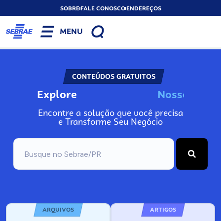
SOBRE
FALE CONOSCO
ENDEREÇOS
MENU
CONTEÚDOS GRATUITOS
Explore
N
o
s
s
o
s
A
Encontre a solução que você precisa
e Transforme Seu Negócio
ARQUIVOS
ARTIGOS