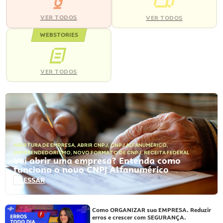
VER TODOS
VER TODOS
WEBSTORIES
VER TODOS
ABERTURA DE EMPRESA
,
ABRIR CNPJ
,
CNPJ ALFANUMÉRICO
,
EMPREENDEDORISMO
,
NOVO FORMATO DE CNPJ
,
RECEITA FEDERAL
Vai abrir uma empresa? Entenda como
funciona o novo CNPJ Alfanumérico
ACESSAR
Como ORGANIZAR sua EMPRESA. Reduzir
erros e crescer com SEGURANÇA.