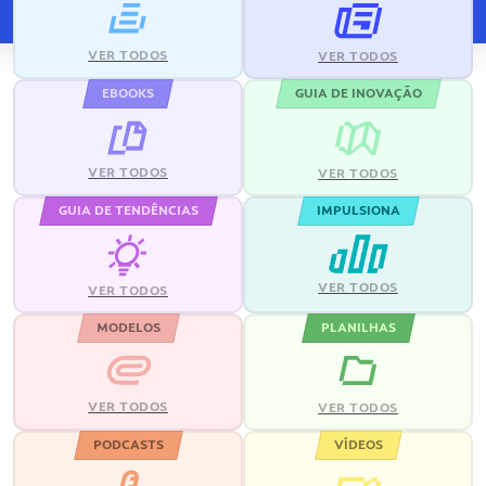
VER TODOS
VER TODOS
EBOOKS
GUIA DE INOVAÇÃO
VER TODOS
VER TODOS
GUIA DE TENDÊNCIAS
IMPULSIONA
VER TODOS
VER TODOS
MODELOS
PLANILHAS
VER TODOS
VER TODOS
PODCASTS
VÍDEOS