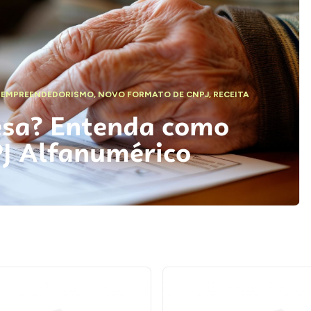
,
EMPREENDEDORISMO
,
NOVO FORMATO DE CNPJ
,
RECEITA
esa? Entenda como
PJ Alfanumérico