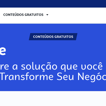
CONTEÚDOS GRATUITOS
CONTEÚDOS GRATUITOS
lore
re a solução que você 
 Transforme Seu Negóc