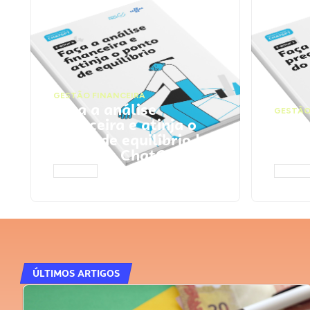
GESTÃO FINANCEIRA
Faça a análise
GESTÃO
financeira e atinja o
Faça
ponto de equilíbrio |
seu 
Prompts ChatGPT
Cha
ACESSAR
ACESS
ÚLTIMOS ARTIGOS