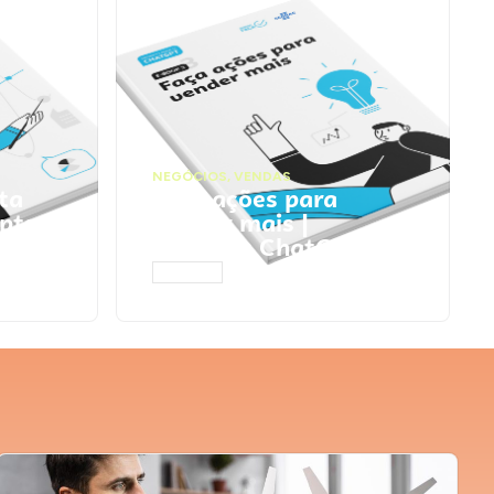
NEGÓCIOS
,
VENDAS
ta
Faça ações para
pts
vender mais |
Prompts ChatGPT
ACESSAR