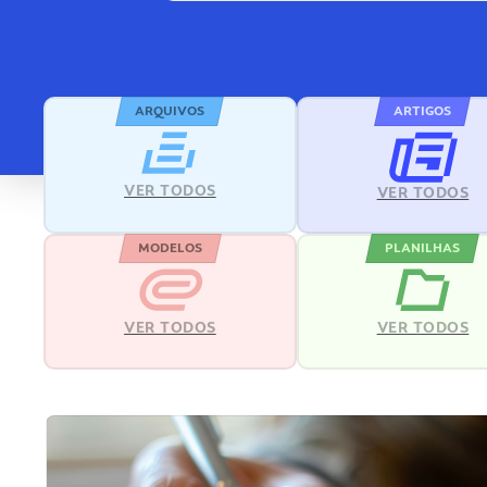
ARQUIVOS
ARTIGOS
VER TODOS
VER TODOS
MODELOS
PLANILHAS
VER TODOS
VER TODOS