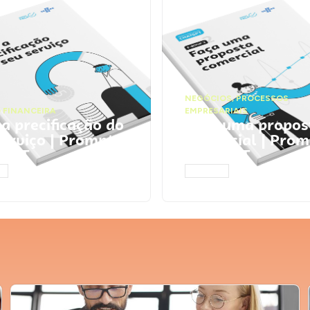
NEGÓCIOS
,
PROCESSOS
 FINANCEIRA
EMPRESARIAIS
 a precificação do
Faça uma propos
serviço | Prompts
comercial | Prom
tGPT
ChatGPT
AR
ACESSAR