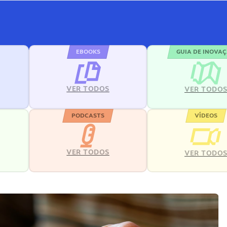
EBOOKS
GUIA DE INOVA
VER TODOS
VER TODO
PODCASTS
VÍDEOS
VER TODOS
VER TODO