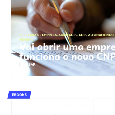
ABERTURA DE EMPRESA
,
ABRIR CNPJ
,
CNPJ ALFANUMÉRICO
FEDERAL
Vai abrir uma empr
funciona o novo CN
ACESSAR
EBOOKS