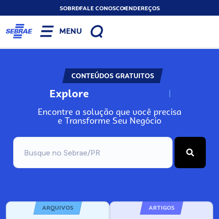
SOBRE
FALE CONOSCO
ENDEREÇOS
MENU
CONTEÚDOS GRATUITOS
Explore
N
o
s
s
o
s
A
Encontre a solução que você precisa
e Transforme Seu Negócio
ARQUIVOS
ARTIGOS