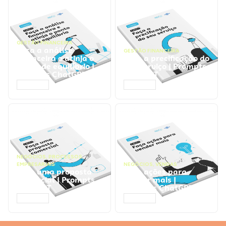
GESTÃO FINANCEIRA
Faça a análise
GESTÃO FINANCEIRA
financeira e atinja o
Faça a precificação do
ponto de equilíbrio |
seu serviço | Prompts
Prompts ChatGPT
ChatGPT
ACESSAR
ACESSAR
NEGÓCIOS
,
PROCESSOS
EMPRESARIAIS
NEGÓCIOS
,
VENDAS
Faça uma proposta
Faça ações para
comercial | Prompts
vender mais |
ChatGPT
Prompts ChatGPT
ACESSAR
ACESSAR