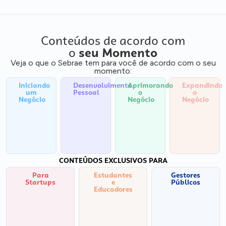
Conteúdos de acordo com
o
seu Momento
Veja o que o Sebrae tem para você de acordo com o seu
momento:
Iniciando
Desenvolvimento
Aprimorando
Expandindo
um
Pessoal
o
o
Negócio
Negócio
Negócio
CONTEÚDOS EXCLUSIVOS PARA
Para
Estudantes
Gestores
Startups
e
Públicos
Educadores