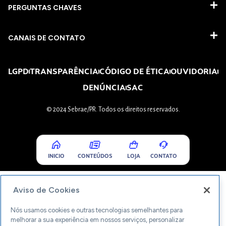
PERGUNTAS CHAVES​
CANAIS DE CONTATO
LGPD
TRANSPARÊNCIA
CÓDIGO DE ÉTICA
OUVIDORIA
DENÚNCIA
SAC
© 2024 Sebrae/PR. Todos os direitos reservados.
INICIO
CONTEÚDOS
LOJA
CONTATO
Aviso de Cookies
Nós usamos cookies e outras tecnologias semelhantes para
melhorar a sua experiência em nossos serviços, personalizar