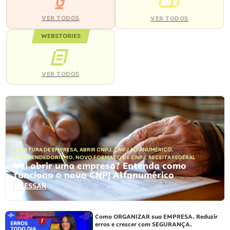
VER TODOS
VER TODOS
WEBSTORIES
VER TODOS
ABERTURA DE EMPRESA
,
ABRIR CNPJ
,
CNPJ ALFANUMÉRICO
,
EMPREENDEDORISMO
,
NOVO FORMATO DE CNPJ
,
RECEITA FEDERAL
Vai abrir uma empresa? Entenda como
funciona o novo CNPJ Alfanumérico
ACESSAR
Como ORGANIZAR sua EMPRESA. Reduzir
erros e crescer com SEGURANÇA.