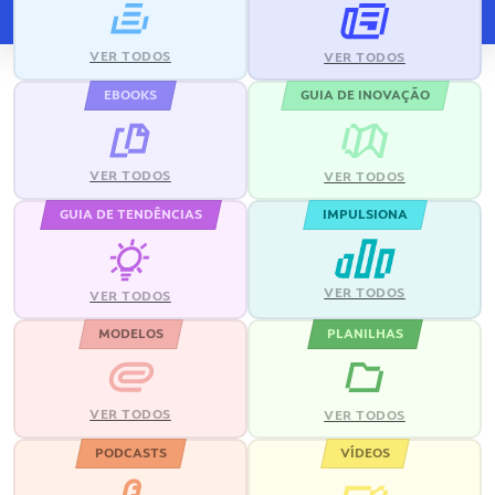
VER TODOS
VER TODOS
EBOOKS
GUIA DE INOVAÇÃO
VER TODOS
VER TODOS
GUIA DE TENDÊNCIAS
IMPULSIONA
VER TODOS
VER TODOS
MODELOS
PLANILHAS
VER TODOS
VER TODOS
PODCASTS
VÍDEOS