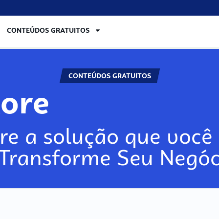
CONTEÚDOS GRATUITOS
CONTEÚDOS GRATUITOS
lore
re a solução que você 
 Transforme Seu Negóc