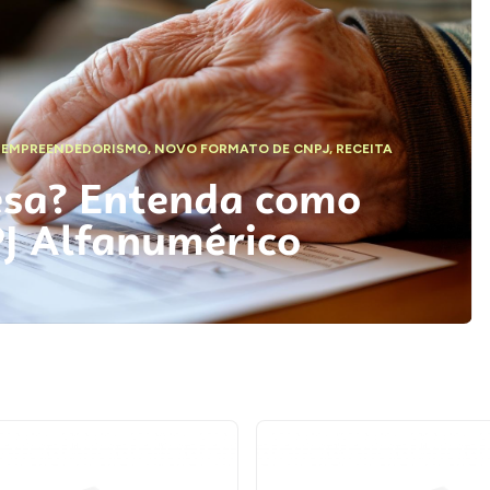
,
EMPREENDEDORISMO
,
NOVO FORMATO DE CNPJ
,
RECEITA
esa? Entenda como
PJ Alfanumérico