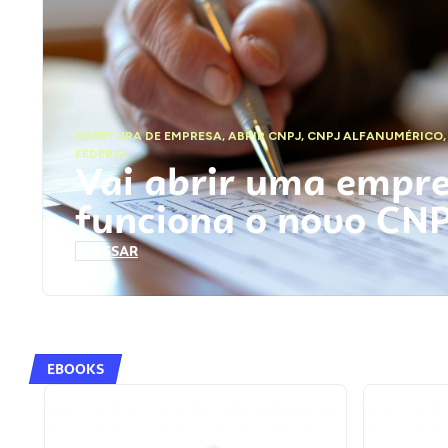
ABERTURA DE EMPRESA
,
ABRIR CNPJ
,
CNPJ ALFANUMÉRICO
FEDERAL
Vai abrir uma empr
funciona o novo CN
ACESSAR
EBOOKS