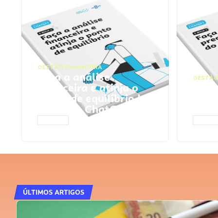
GESTÃO FINANCEIRA
Faça a análise
GESTÃO
financeira e atinja o
Faça
ponto de equilíbrio |
seu 
Prompts ChatGPT
Cha
ACESSAR
ACESS
ÚLTIMOS ARTIGOS