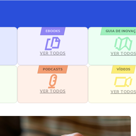
EBOOKS
GUIA DE INOVA
VER TODOS
VER TODO
PODCASTS
VÍDEOS
VER TODOS
VER TODO