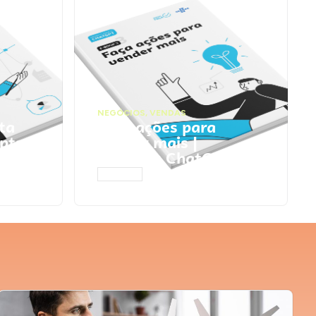
NEGÓCIOS
,
VENDAS
ta
Faça ações para
pts
vender mais |
Prompts ChatGPT
ACESSAR