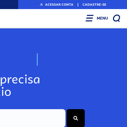
ACESSAR CONTA
|
CADASTRE-SE
MENU
N
o
s
s
o
s
A
r
precisa
io