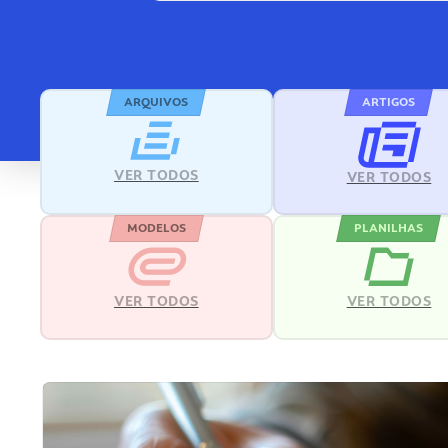
ARQUIVOS
ARTIGOS
VER TODOS
VER TODOS
MODELOS
PLANILHAS
VER TODOS
VER TODOS