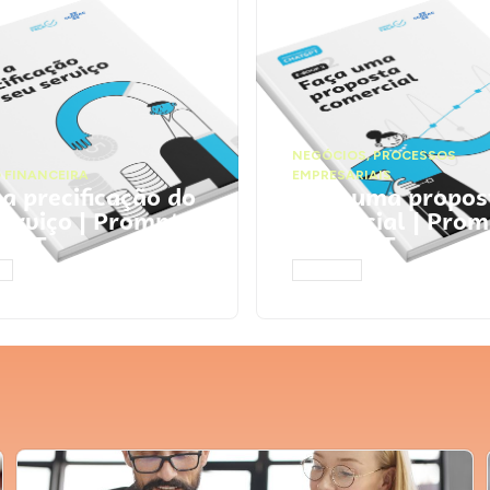
NEGÓCIOS
,
PROCESSOS
 FINANCEIRA
EMPRESARIAIS
 a precificação do
Faça uma propos
serviço | Prompts
comercial | Prom
tGPT
ChatGPT
AR
ACESSAR