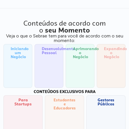
Conteúdos de acordo com
o
seu Momento
Veja o que o Sebrae tem para você de acordo com o seu
momento:
Iniciando
Desenvolvimento
Aprimorando
Expandindo
um
Pessoal
o
o
Negócio
Negócio
Negócio
CONTEÚDOS EXCLUSIVOS PARA
Para
Estudantes
Gestores
Startups
e
Públicos
Educadores