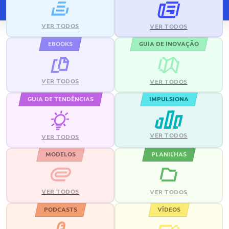
VER TODOS
VER TODOS
EBOOKS
GUIA DE INOVAÇÃO
VER TODOS
VER TODOS
GUIA DE TENDÊNCIAS
IMPULSIONA
VER TODOS
VER TODOS
MODELOS
PLANILHAS
VER TODOS
VER TODOS
PODCASTS
VÍDEOS