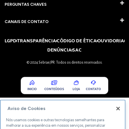
PERGUNTAS CHAVES​
CANAIS DE CONTATO
LGPD
TRANSPARÊNCIA
CÓDIGO DE ÉTICA
OUVIDORIA
DENÚNCIA
SAC
© 2024 Sebrae/PR. Todos os direitos reservados.
INICIO
CONTEÚDOS
LOJA
CONTATO
Aviso de Cookies
Nós usamos cookies e outras tecnologias semelhantes para
melhorar a sua experiência em nossos serviços, personalizar