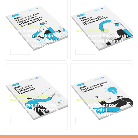
GESTÃO FINANCEIRA
Faça a análise
GESTÃO FINANCEIRA
financeira e atinja o
Faça a precificação do
ponto de equilíbrio |
seu serviço | Prompts
Prompts ChatGPT
ChatGPT
ACESSAR
ACESSAR
NEGÓCIOS
,
PROCESSOS
EMPRESARIAIS
NEGÓCIOS
,
VENDAS
Faça uma proposta
Faça ações para
comercial | Prompts
vender mais |
ChatGPT
Prompts ChatGPT
ACESSAR
ACESSAR