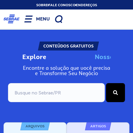
SOBRE
FALE CONOSCO
ENDEREÇOS
MENU
CONTEÚDOS GRATUITOS
Explore
N
o
s
s
o
s
A
I
n
Encontre a solução que você precisa
e Transforme Seu Negócio
ARQUIVOS
ARTIGOS